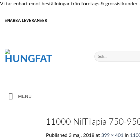
Vi tar enbart emot beställningar från företags & grossistkunder.
Skip
SNABBA LEVERANSER
to
content
Sök
efter:
MENU
11000 NilTilapia 750-95
Published
3 maj, 2018
at
399 × 401
in
1100