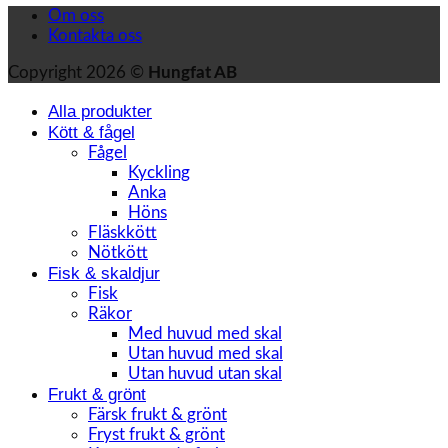
Om oss
Kontakta oss
Copyright 2026 ©
Hungfat AB
Alla produkter
Kött & fågel
Fågel
Kyckling
Anka
Höns
Fläskkött
Nötkött
Fisk & skaldjur
Fisk
Räkor
Med huvud med skal
Utan huvud med skal
Utan huvud utan skal
Frukt & grönt
Färsk frukt & grönt
Fryst frukt & grönt