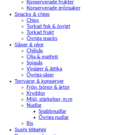
Konserverade frukter
Konserverade grönsaker
Snacks & chips
Chips
Torkad fisk & övrigt
Torkad frukt
Övriga snacks
Såser & oljor
Chilisås
Olja & matfett
Sojasås
Vinäger & ättika
Övriga såser
Torrvaror & konserver
Frön, bönor & ärtor
Kryddor
Mjöl, stärkelser, m.m
Nudlar
Snabbnudlar
Övriga nudlar
Ris
Sushi tillbehör