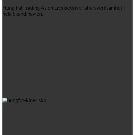
Hung Fat Trading Asien Livs bedriver affärsverksamhet i
hela Skandinavien.