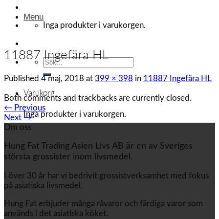
Menu
Inga produkter i varukorgen.
11887 Ingefära HL
Sök
efter:
Published
4 maj, 2018
at
399 × 398
in
11887 Ingefära HL
Varukorg
Both comments and trackbacks are currently closed.
←
Previous
Inga produkter i varukorgen.
Next
→
Om oss
Hung Fat Trading Asien Livs AB är en av Sveriges
största grossister inom livsmedel.
I över 30 år har vi bedrivit grossistverksamhet med fokus
på asiatiska livsmedel.
Hung Fat erbjuder många råvaror och färdiga varor som
används i det asiatiska köket.