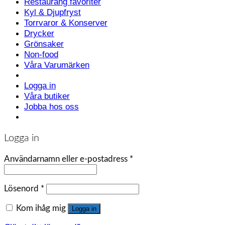
Restaurang favoriter
Kyl & Djupfryst
Torrvaror & Konserver
Drycker
Grönsaker
Non-food
Våra Varumärken
Logga in
Våra butiker
Jobba hos oss
Logga in
Användarnamn eller e-postadress
*
Lösenord
*
Kom ihåg mig
Logga in