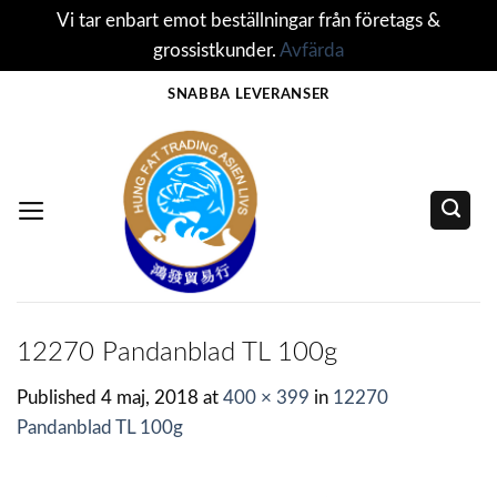
Vi tar enbart emot beställningar från företags &
grossistkunder.
Avfärda
Skip
SNABBA LEVERANSER
to
content
12270 Pandanblad TL 100g
Published
4 maj, 2018
at
400 × 399
in
12270
Pandanblad TL 100g