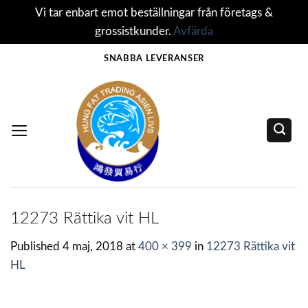
Vi tar enbart emot beställningar från företags &
grossistkunder.
Avfärda
Skip
SNABBA LEVERANSER
to
content
12273 Rättika vit HL
Published
4 maj, 2018
at
400 × 399
in
12273 Rättika vit
HL