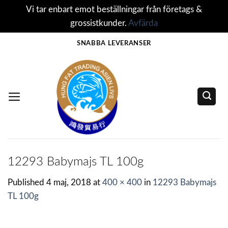
Vi tar enbart emot beställningar från företags &
grossistkunder.
Avfärda
Skip
SNABBA LEVERANSER
to
content
12293 Babymajs TL 100g
Published
4 maj, 2018
at
400 × 400
in
12293 Babymajs
TL 100g