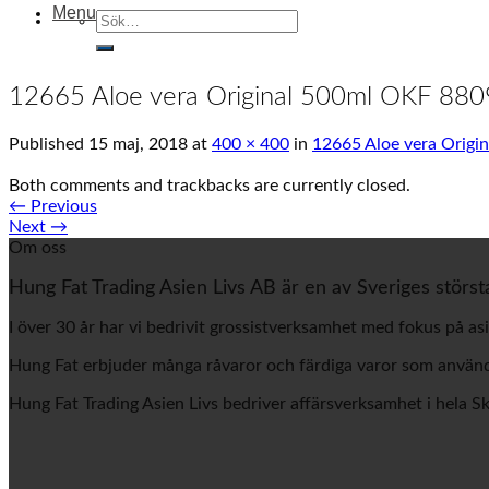
Menu
Sök
efter:
12665 Aloe vera Original 500ml OKF 8
Published
15 maj, 2018
at
400 × 400
in
12665 Aloe vera Orig
Both comments and trackbacks are currently closed.
←
Previous
Next
→
Om oss
Hung Fat Trading Asien Livs AB är en av Sveriges störst
I över 30 år har vi bedrivit grossistverksamhet med fokus på asi
Hung Fat erbjuder många råvaror och färdiga varor som används
Hung Fat Trading Asien Livs bedriver affärsverksamhet i hela S