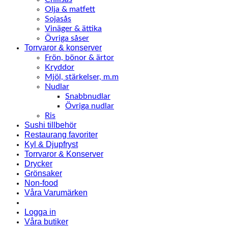
Olja & matfett
Sojasås
Vinäger & ättika
Övriga såser
Torrvaror & konserver
Frön, bönor & ärtor
Kryddor
Mjöl, stärkelser, m.m
Nudlar
Snabbnudlar
Övriga nudlar
Ris
Sushi tillbehör
Restaurang favoriter
Kyl & Djupfryst
Torrvaror & Konserver
Drycker
Grönsaker
Non-food
Våra Varumärken
Logga in
Våra butiker