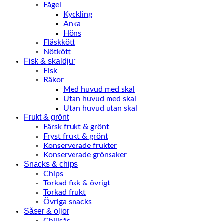
Fågel
Kyckling
Anka
Höns
Fläskkött
Nötkött
Fisk & skaldjur
Fisk
Räkor
Med huvud med skal
Utan huvud med skal
Utan huvud utan skal
Frukt & grönt
Färsk frukt & grönt
Fryst frukt & grönt
Konserverade frukter
Konserverade grönsaker
Snacks & chips
Chips
Torkad fisk & övrigt
Torkad frukt
Övriga snacks
Såser & oljor
Chilisås