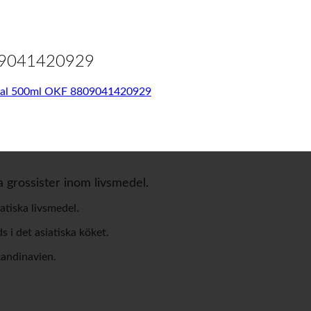
809041420929
inal 500ml OKF 8809041420929
a grossister inom livsmedel.
atiska livsmedel.
 i det asiatiska köket.
kandinavien.