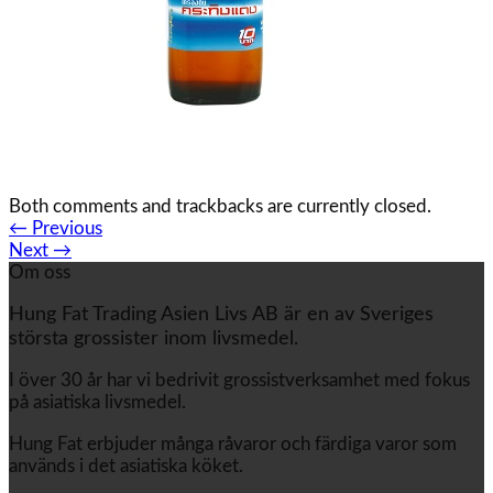
efter:
Both comments and trackbacks are currently closed.
←
Previous
Next
→
Om oss
Hung Fat Trading Asien Livs AB är en av Sveriges
största grossister inom livsmedel.
I över 30 år har vi bedrivit grossistverksamhet med fokus
på asiatiska livsmedel.
Hung Fat erbjuder många råvaror och färdiga varor som
används i det asiatiska köket.