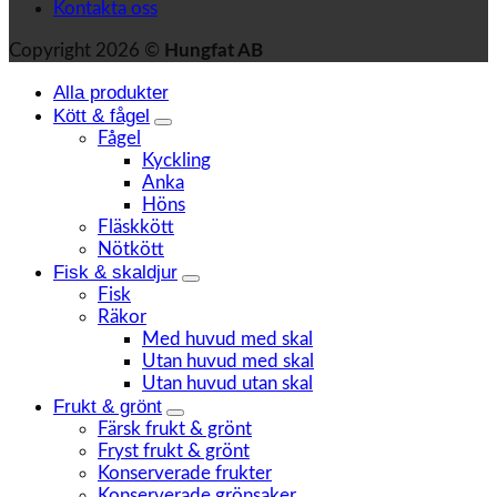
Kontakta oss
Copyright 2026 ©
Hungfat AB
Alla produkter
Kött & fågel
Fågel
Kyckling
Anka
Höns
Fläskkött
Nötkött
Fisk & skaldjur
Fisk
Räkor
Med huvud med skal
Utan huvud med skal
Utan huvud utan skal
Frukt & grönt
Färsk frukt & grönt
Fryst frukt & grönt
Konserverade frukter
Konserverade grönsaker