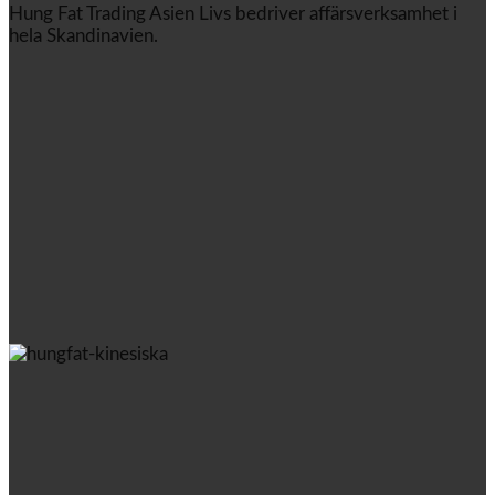
Hung Fat Trading Asien Livs bedriver affärsverksamhet i
hela Skandinavien.