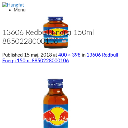
Menu
13606 Redbull Energi 150ml
8850228000106
Published
15 maj, 2018
at
400 × 398
in
13606 Redbull
Energi 150ml 8850228000106
Menu
Sök
efter:
Sök