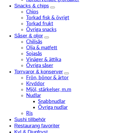
Snacks & chips
Chips
Torkad fisk & övrigt
Torkad frukt
Övriga snacks
Såser & oljor
Chilisås
Olja & matfett
Sojasås
Vinäger & ättika
Övriga såser
Torrvaror & konserver
Frön, bönor & ärtor
Kryddor
Mjöl, stärkelser, m.m
Nudlar
Snabbnudlar
Övriga nudlar
Ris
Sushi tillbehör
Restaurang favoriter
Kyl & Djupfryst