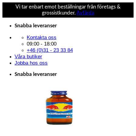
Vi tar enbart emot beställningar från företags &
grossistkunder.
Avfärda
Skip
Snabba leveranser
to
content
Kontakta oss
09:00 - 18:00
+46 (0)31 - 23 33 84
Våra butiker
Jobba hos oss
Snabba leveranser