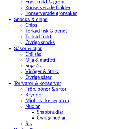
Fryst frukt & grönt
Konserverade frukter
Konserverade grönsaker
Snacks & chips
Chips
Torkad fisk & övrigt
Torkad frukt
Övriga snacks
Såser & oljor
Chilisås
Olja & matfett
Sojasås
Vinäger & ättika
Övriga såser
Torrvaror & konserver
Frön, bönor & ärtor
Kryddor
Mjöl, stärkelser, m.m
Nudlar
Snabbnudlar
Övriga nudlar
Ris