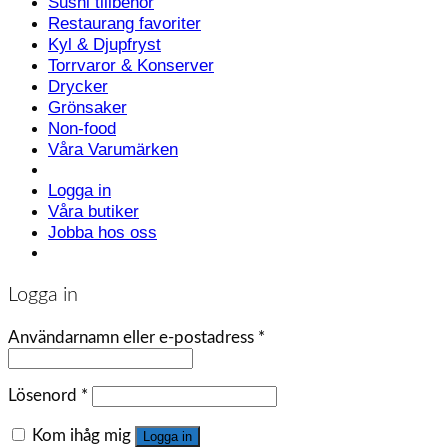
Sushi tillbehör
Restaurang favoriter
Kyl & Djupfryst
Torrvaror & Konserver
Drycker
Grönsaker
Non-food
Våra Varumärken
Logga in
Våra butiker
Jobba hos oss
Logga in
Användarnamn eller e-postadress
*
Lösenord
*
Kom ihåg mig
Logga in