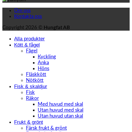
Om oss
Kontakta oss
Copyright 2026 ©
Hungfat AB
Alla produkter
Kött & fågel
Fågel
Kyckling
Anka
Höns
Fläskkött
Nötkött
Fisk & skaldjur
Fisk
Räkor
Med huvud med skal
Utan huvud med skal
Utan huvud utan skal
Frukt & grönt
Färsk frukt & grönt