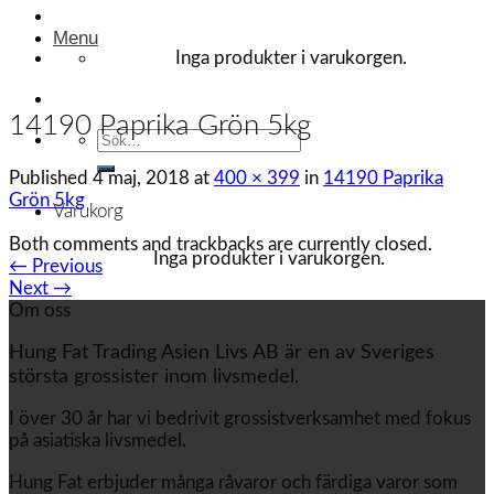
Menu
Inga produkter i varukorgen.
14190 Paprika Grön 5kg
Sök
efter:
Published
4 maj, 2018
at
400 × 399
in
14190 Paprika
Grön 5kg
Varukorg
Both comments and trackbacks are currently closed.
Inga produkter i varukorgen.
←
Previous
Next
→
Om oss
Hung Fat Trading Asien Livs AB är en av Sveriges
största grossister inom livsmedel.
I över 30 år har vi bedrivit grossistverksamhet med fokus
på asiatiska livsmedel.
Hung Fat erbjuder många råvaror och färdiga varor som