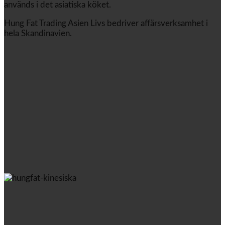
används i det asiatiska köket.
Hung Fat Trading Asien Livs bedriver affärsverksamhet i
hela Skandinavien.