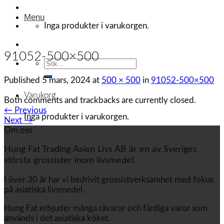
Menu
Inga produkter i varukorgen.
91052-500×500
Sök
efter:
Published
5 mars, 2024
at
500 × 500
in
91052-500×500
Varukorg
Both comments and trackbacks are currently closed.
←
Previous
Inga produkter i varukorgen.
Next
→
Om oss
Hung Fat Trading Asien Livs AB är en av Sveriges
största grossister inom livsmedel.
I över 30 år har vi bedrivit grossistverksamhet med fokus
på asiatiska livsmedel.
Hung Fat erbjuder många råvaror och färdiga varor som
används i det asiatiska köket.