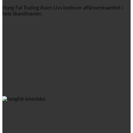
Hung Fat Trading Asien Livs bedriver affärsverksamhet i
hela Skandinavien.