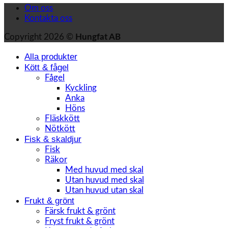
Om oss
Kontakta oss
Copyright 2026 ©
Hungfat AB
Alla produkter
Kött & fågel
Fågel
Kyckling
Anka
Höns
Fläskkött
Nötkött
Fisk & skaldjur
Fisk
Räkor
Med huvud med skal
Utan huvud med skal
Utan huvud utan skal
Frukt & grönt
Färsk frukt & grönt
Fryst frukt & grönt