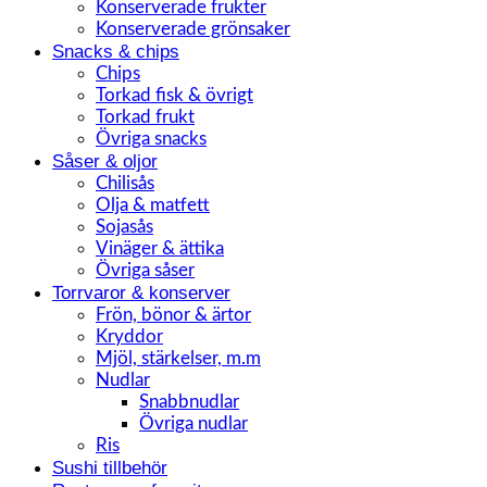
Konserverade frukter
Konserverade grönsaker
Snacks & chips
Chips
Torkad fisk & övrigt
Torkad frukt
Övriga snacks
Såser & oljor
Chilisås
Olja & matfett
Sojasås
Vinäger & ättika
Övriga såser
Torrvaror & konserver
Frön, bönor & ärtor
Kryddor
Mjöl, stärkelser, m.m
Nudlar
Snabbnudlar
Övriga nudlar
Ris
Sushi tillbehör