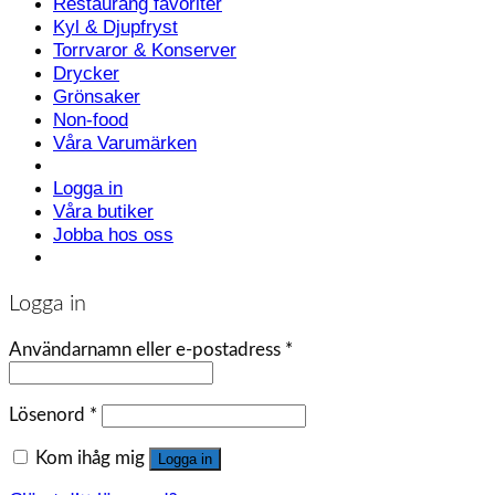
Restaurang favoriter
Kyl & Djupfryst
Torrvaror & Konserver
Drycker
Grönsaker
Non-food
Våra Varumärken
Logga in
Våra butiker
Jobba hos oss
Logga in
Användarnamn eller e-postadress
*
Lösenord
*
Kom ihåg mig
Logga in