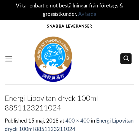
Vi tar enbart emot beställningar från företags &
grossistkunder.
Avfärda
Skip
SNABBA LEVERANSER
to
content
Energi Lipovitan dryck 100ml
8851123211024
Published
15 maj, 2018
at
400 × 400
in
Energi Lipovitan
dryck 100ml 8851123211024