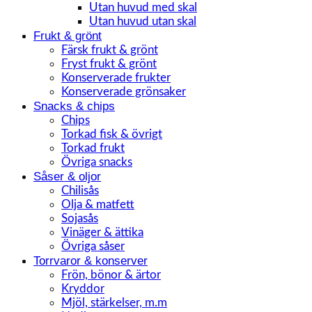
Utan huvud med skal
Utan huvud utan skal
Frukt & grönt
Färsk frukt & grönt
Fryst frukt & grönt
Konserverade frukter
Konserverade grönsaker
Snacks & chips
Chips
Torkad fisk & övrigt
Torkad frukt
Övriga snacks
Såser & oljor
Chilisås
Olja & matfett
Sojasås
Vinäger & ättika
Övriga såser
Torrvaror & konserver
Frön, bönor & ärtor
Kryddor
Mjöl, stärkelser, m.m