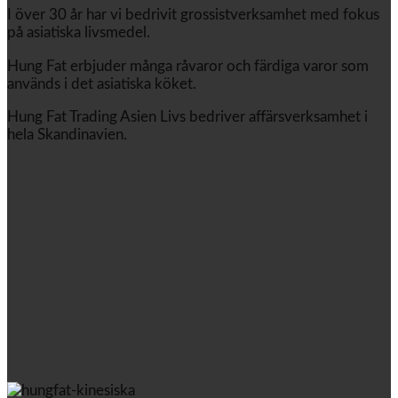
I över 30 år har vi bedrivit grossistverksamhet med fokus
på asiatiska livsmedel.
Hung Fat erbjuder många råvaror och färdiga varor som
används i det asiatiska köket.
Hung Fat Trading Asien Livs bedriver affärsverksamhet i
hela Skandinavien.