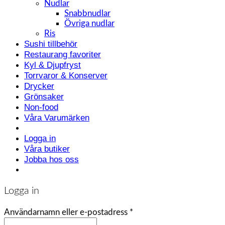
Nudlar
Snabbnudlar
Övriga nudlar
Ris
Sushi tillbehör
Restaurang favoriter
Kyl & Djupfryst
Torrvaror & Konserver
Drycker
Grönsaker
Non-food
Våra Varumärken
Logga in
Våra butiker
Jobba hos oss
Logga in
Användarnamn eller e-postadress
*