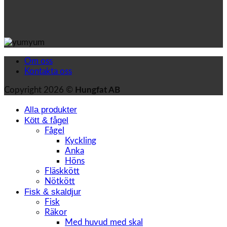
Om oss
Kontakta oss
Copyright 2026 ©
Hungfat AB
Alla produkter
Kött & fågel
Fågel
Kyckling
Anka
Höns
Fläskkött
Nötkött
Fisk & skaldjur
Fisk
Räkor
Med huvud med skal