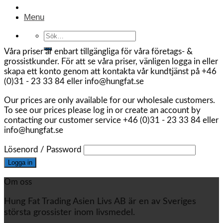
Menu
Sök
efter:
Våra priser är enbart tillgängliga för våra företags- &
grossistkunder. För att se våra priser, vänligen logga in eller
skapa ett konto genom att kontakta vår kundtjänst på +46
(0)31 - 23 33 84 eller info@hungfat.se
Our prices are only available for our wholesale customers.
To see our prices please log in or create an account by
contacting our customer service +46 (0)31 - 23 33 84 eller
info@hungfat.se
Lösenord / Password
Om oss
Hung Fat Trading Asien Livs AB är en av Sveriges
största grossister inom livsmedel.