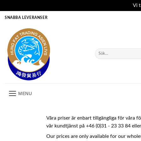
Vi 
Skip
SNABBA LEVERANSER
to
content
Sök
efter:
MENU
Våra priser är enbart tillgängliga för våra 
vår kundtjänst på +46 (0)31 - 23 33 84 ell
Our prices are only available for our whole