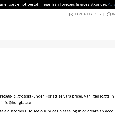
tar enbart emot beställningar från företags & grossistkunder.
Avf
KONTAKTA OSS
0
företags- & grossistkunder. För att se våra priser, vänligen logga 
er info@hungfat.se
sale customers. To see our prices please log in or create an acc