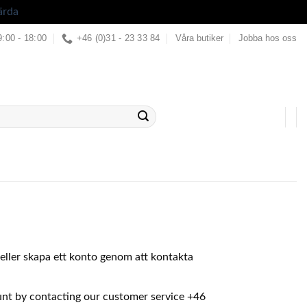
ärda
9:00 - 18:00
+46 (0)31 - 23 33 84
Våra butiker
Jobba hos oss
in eller skapa ett konto genom att kontakta
ount by contacting our customer service +46