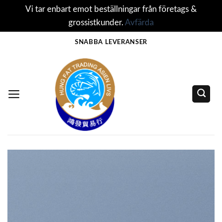
Vi tar enbart emot beställningar från företags &
grossistkunder.
Avfärda
Skip
SNABBA LEVERANSER
to
content