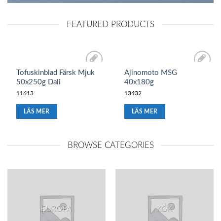
FEATURED PRODUCTS
Tofuskinblad Färsk Mjuk
Ajinomoto MSG
Lägg till i
Lägg till i
50x250g Dali
40x180g
önskelistan
önskelistan
11613
13432
LÄS MER
LÄS MER
BROWSE CATEGORIES
EUROPA
KÖK