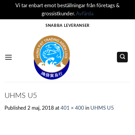
Vi tar enbart emot beställningar från företags &
grossistkunder.
Avfärda
Skip
SNABBA LEVERANSER
to
content
UHMS U5
Published
2 maj, 2018
at
401 × 400
in
UHMS U5