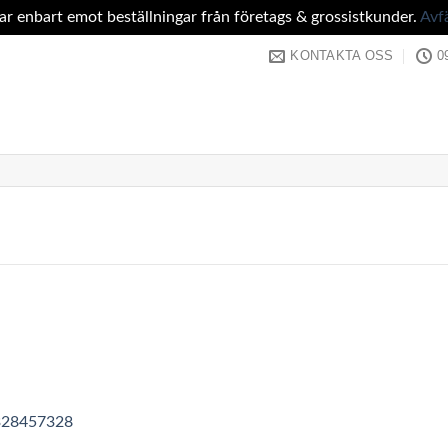
tar enbart emot beställningar från företags & grossistkunder.
Avf
KONTAKTA OSS
0
328457328