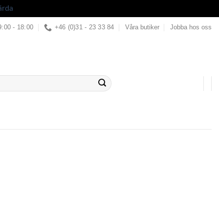
ärda
9:00 - 18:00
+46 (0)31 - 23 33 84
Våra butiker
Jobba hos oss