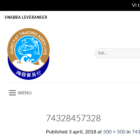
Vi 
Skip
SNABBA LEVERANSER
to
content
Sök
efter:
MENU
74328457328
Published
3 april, 2018
at
500 × 500
in
74