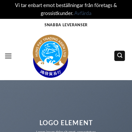
Vi tar enbart emot beställningar från företags &
grossistkunder.
Avfärda
Skip
SNABBA LEVERANSER
to
content
LOGO ELEMENT