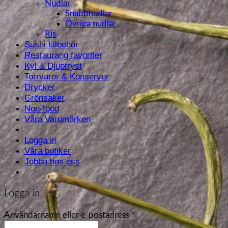
Nudlar
Snabbnudlar
Övriga nudlar
Ris
Sushi tillbehör
Restaurang favoriter
Kyl & Djupfryst
Torrvaror & Konserver
Drycker
Grönsaker
Non-food
Våra Varumärken
Logga in
Våra butiker
Jobba hos oss
Logga in
Användarnamn eller e-postadress
*