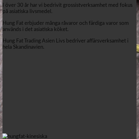
I över 30 år har vi bedrivit grossistverksamhet med fokus
på asiatiska livsmedel.
Hung Fat erbjuder många råvaror och färdiga varor som
används i det asiatiska köket.
Hung Fat Trading Asien Livs bedriver affärsverksamhet i
hela Skandinavien.