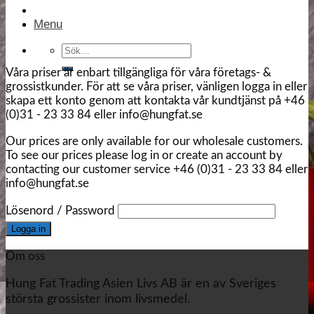
Menu
Sök
efter:
Våra priser är enbart tillgängliga för våra företags- &
grossistkunder. För att se våra priser, vänligen logga in eller
skapa ett konto genom att kontakta vår kundtjänst på +46
(0)31 - 23 33 84 eller info@hungfat.se
Our prices are only available for our wholesale customers.
To see our prices please log in or create an account by
contacting our customer service +46 (0)31 - 23 33 84 eller
info@hungfat.se
Lösenord / Password
Om oss
Hung Fat Trading Asien Livs AB är en av Sveriges
största grossister inom livsmedel.