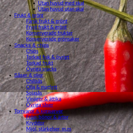
Utan huvud med skal
Utan huvud utan skal
Frukt & grönt
Färsk frukt & grönt
Fryst frukt & grönt
Konserverade frukter
Konserverade grönsaker
Snacks & chips
Chips
Torkad fisk & övrigt
Torkad frukt
Övriga snacks
Såser & oljor
Chilisås
Olja & matfett
Sojasås
Vinäger & ättika
Övriga såser
Torrvaror & konserver
Frön, bönor & ärtor
Kryddor
Mjöl, stärkelser, m.m