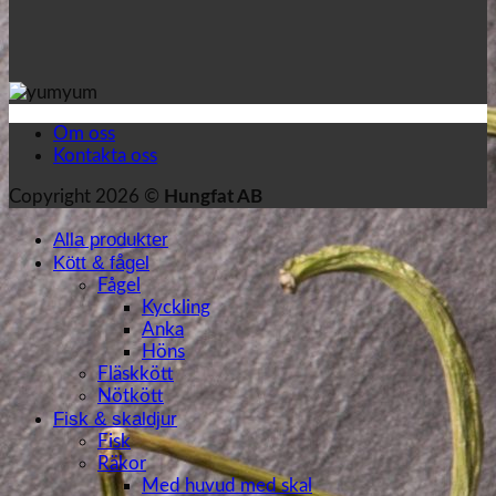
Om oss
Kontakta oss
Copyright 2026 ©
Hungfat AB
Alla produkter
Kött & fågel
Fågel
Kyckling
Anka
Höns
Fläskkött
Nötkött
Fisk & skaldjur
Fisk
Räkor
Med huvud med skal