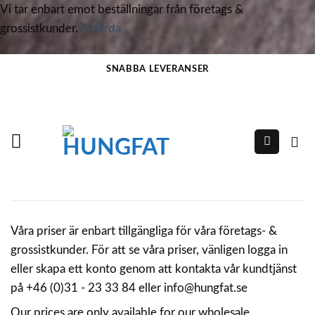
Vi tar enbart emot beställningar från företags &
grossistkunder.
Avfärda
Skip
SNABBA LEVERANSER
to
content
Våra priser är enbart tillgängliga för våra företags- &
grossistkunder. För att se våra priser, vänligen logga in
eller skapa ett konto genom att kontakta vår kundtjänst
på +46 (0)31 - 23 33 84 eller info@hungfat.se
Our prices are only available for our wholesale