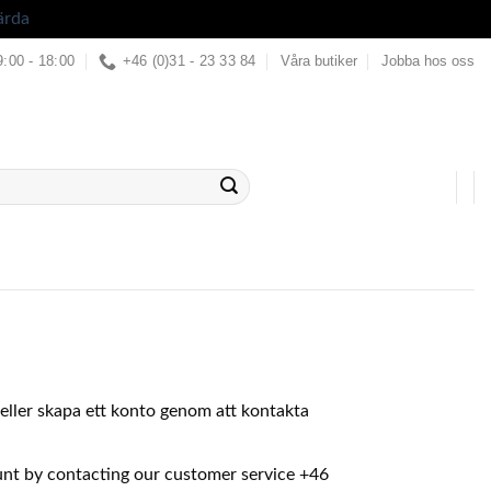
ärda
9:00 - 18:00
+46 (0)31 - 23 33 84
Våra butiker
Jobba hos oss
in eller skapa ett konto genom att kontakta
ount by contacting our customer service +46