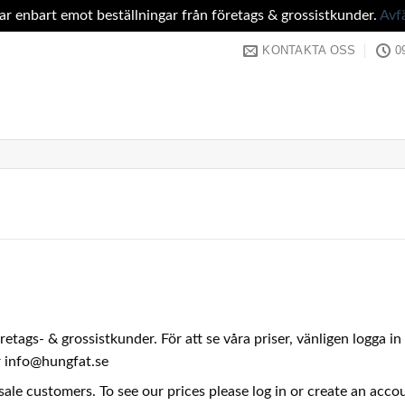
tar enbart emot beställningar från företags & grossistkunder.
Avf
KONTAKTA OSS
0
företags- & grossistkunder. För att se våra priser, vänligen logga 
er info@hungfat.se
sale customers. To see our prices please log in or create an acc