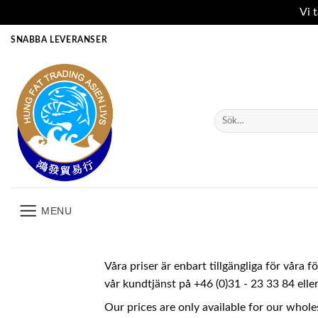
Vi 
Skip
SNABBA LEVERANSER
to
content
Sök
efter:
MENU
Våra priser är enbart tillgängliga för våra 
vår kundtjänst på +46 (0)31 - 23 33 84 ell
Our prices are only available for our whole