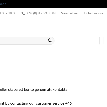
ärda
9:00 - 18:00
+46 (0)31 - 23 33 84
Våra butiker
Jobba hos oss
in eller skapa ett konto genom att kontakta
ount by contacting our customer service +46