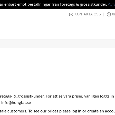
tar enbart emot beställningar från företags & grossistkunder.
Avf
KONTAKTA OSS
0
företags- & grossistkunder. För att se våra priser, vänligen logga 
er info@hungfat.se
sale customers. To see our prices please log in or create an acc