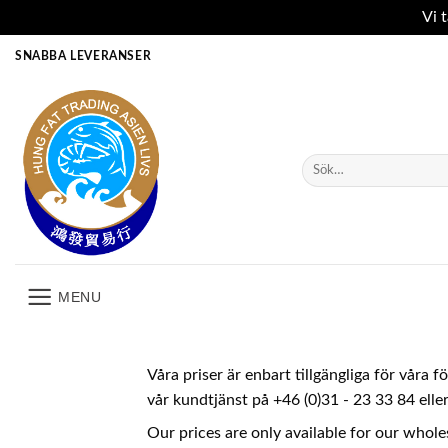
Vi 
Skip
SNABBA LEVERANSER
to
content
Sök
efter:
MENU
Våra priser är enbart tillgängliga för våra 
vår kundtjänst på +46 (0)31 - 23 33 84 ell
Our prices are only available for our whole