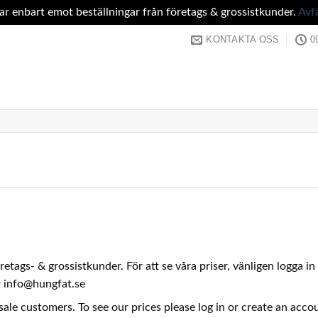
tar enbart emot beställningar från företags & grossistkunder.
Avf
KONTAKTA OSS
0
företags- & grossistkunder. För att se våra priser, vänligen logga 
er info@hungfat.se
sale customers. To see our prices please log in or create an acc