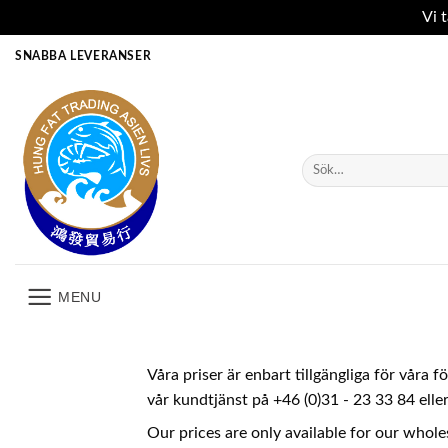
Vi 
Skip
SNABBA LEVERANSER
to
content
Sök
efter:
MENU
Våra priser är enbart tillgängliga för våra 
vår kundtjänst på +46 (0)31 - 23 33 84 ell
Our prices are only available for our whole