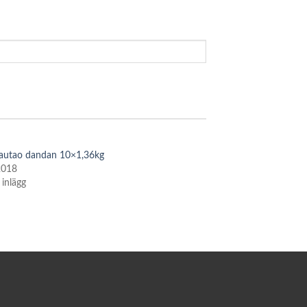
autao dandan 10×1,36kg
 2018
 inlägg