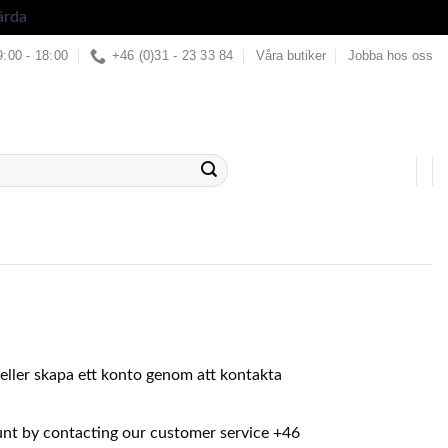
ärda
9:00 - 18:00
+46 (0)31 - 23 33 84
Våra butiker
Jobba hos oss
in eller skapa ett konto genom att kontakta
ount by contacting our customer service +46