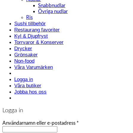
Snabbnudlar
Övriga nudlar
Ris
Sushi tillbehör
Restaurang favoriter
Kyl & Djupfryst
Torrvaror & Konserver
Drycker
Grönsaker
Non-food
Våra Varumärken
Logga in
Våra butiker
Jobba hos oss
Logga in
Användarnamn eller e-postadress
*