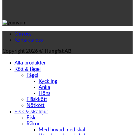
Om oss
Kontakta oss
Copyright 2026 ©
Hungfat AB
Alla produkter
Kött & fågel
Fågel
Kyckling
Anka
Höns
Fläskkött
Nötkött
Fisk & skaldjur
Fisk
Räkor
Med huvud med skal