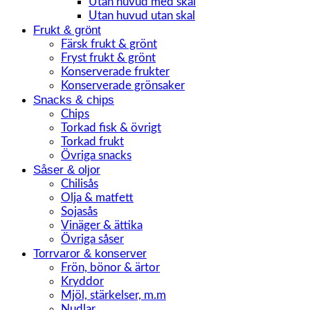
Utan huvud med skal
Utan huvud utan skal
Frukt & grönt
Färsk frukt & grönt
Fryst frukt & grönt
Konserverade frukter
Konserverade grönsaker
Snacks & chips
Chips
Torkad fisk & övrigt
Torkad frukt
Övriga snacks
Såser & oljor
Chilisås
Olja & matfett
Sojasås
Vinäger & ättika
Övriga såser
Torrvaror & konserver
Frön, bönor & ärtor
Kryddor
Mjöl, stärkelser, m.m
Nudlar