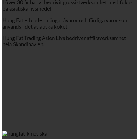
I över 30 år har vi bedrivit grossistverksamhet med fokus
på asiatiska livsmedel.
Hung Fat erbjuder många råvaror och färdiga varor som
används i det asiatiska köket.
Hung Fat Trading Asien Livs bedriver affärsverksamhet i
hela Skandinavien.