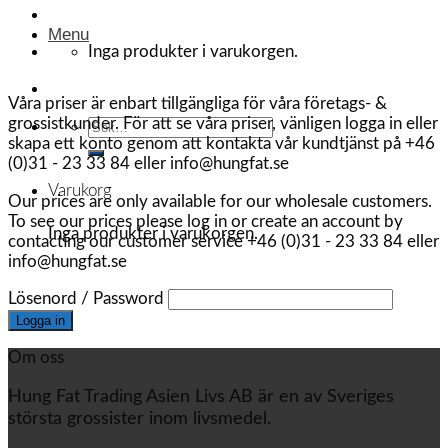
Menu
Inga produkter i varukorgen.
Våra priser är enbart tillgängliga för våra företags- &
grossistkunder. För att se våra priser, vänligen logga in eller
Sök
skapa ett konto genom att kontakta vår kundtjänst på +46
efter:
(0)31 - 23 33 84 eller info@hungfat.se
Varukorg
Our prices are only available for our wholesale customers.
To see our prices please log in or create an account by
Inga produkter i varukorgen.
contacting our customer service +46 (0)31 - 23 33 84 eller
info@hungfat.se
Lösenord / Password
Om oss
Hung Fat Trading Asien Livs AB är en av Sveriges
största grossister inom livsmedel.