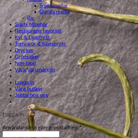
Snabbnudlar
Övriga nudlar
Ris
Sushi tillbehör
Restaurang favoriter
Kyl & Djupfryst
Torrvaror & Konserver
Drycker
Grönsaker
Non-food
Våra Varumärken
Logga in
Våra butiker
Jobba hos oss
Logga in
Användarnamn eller e-postadress
*