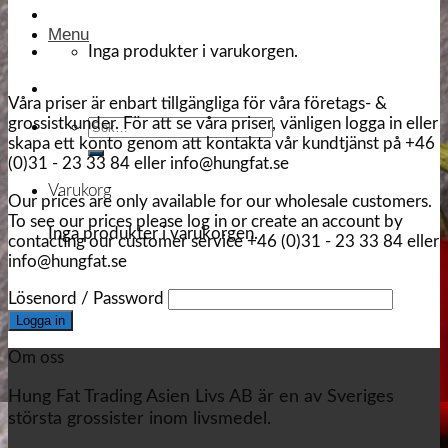
Menu
Inga produkter i varukorgen.
Våra priser är enbart tillgängliga för våra företags- &
grossistkunder. För att se våra priser, vänligen logga in eller
Sök
skapa ett konto genom att kontakta vår kundtjänst på +46
efter:
(0)31 - 23 33 84 eller info@hungfat.se
Varukorg
Our prices are only available for our wholesale customers.
To see our prices please log in or create an account by
Inga produkter i varukorgen.
contacting our customer service +46 (0)31 - 23 33 84 eller
info@hungfat.se
Lösenord / Password
Om oss
Hung Fat Trading Asien Livs AB är en av Sveriges
största grossister inom livsmedel.