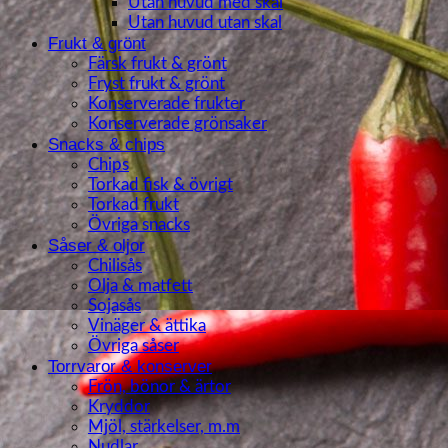
Utan huvud med skal
Utan huvud utan skal
Frukt & grönt
Färsk frukt & grönt
Fryst frukt & grönt
Konserverade frukter
Konserverade grönsaker
Snacks & chips
Chips
Torkad fisk & övrigt
Torkad frukt
Övriga snacks
Såser & oljor
Chilisås
Olja & matfett
Sojasås
Vinäger & ättika
Övriga såser
Torrvaror & konserver
Frön, bönor & ärtor
Kryddor
Mjöl, stärkelser, m.m
Nudlar