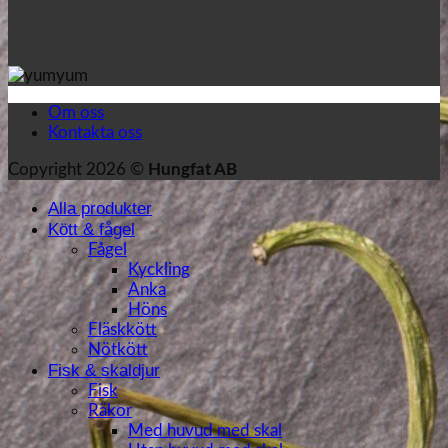
Om oss
Kontakta oss
Copyright 2026 ©
Hungfat AB
Alla produkter
Kött & fågel
Fågel
Kyckling
Anka
Höns
Fläskkött
Nötkött
Fisk & skaldjur
Fisk
Räkor
Med huvud med skal