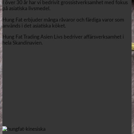
I över 30 år har vi bedrivit grossistverksamhet med fokus
på asiatiska livsmedel.
Hung Fat erbjuder många råvaror och färdiga varor som
används i det asiatiska köket.
Hung Fat Trading Asien Livs bedriver affärsverksamhet i
hela Skandinavien.