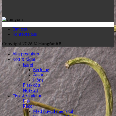
Om oss
Kontakta oss
Copyright 2026 ©
Hungfat AB
Alla produkter
Kött & fågel
Fågel
Kyckling
Anka
Höns
Fläskkött
Nötkött
Fisk & skaldjur
Fisk
Räkor
Med huvud med skal