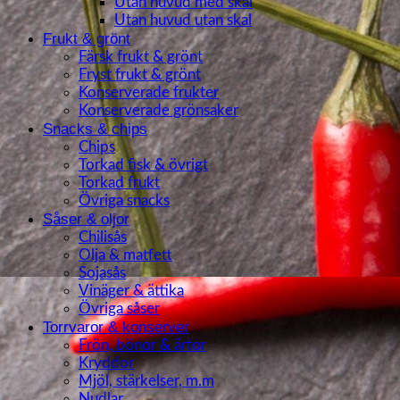
Utan huvud med skal
Utan huvud utan skal
Frukt & grönt
Färsk frukt & grönt
Fryst frukt & grönt
Konserverade frukter
Konserverade grönsaker
Snacks & chips
Chips
Torkad fisk & övrigt
Torkad frukt
Övriga snacks
Såser & oljor
Chilisås
Olja & matfett
Sojasås
Vinäger & ättika
Övriga såser
Torrvaror & konserver
Frön, bönor & ärtor
Kryddor
Mjöl, stärkelser, m.m
Nudlar