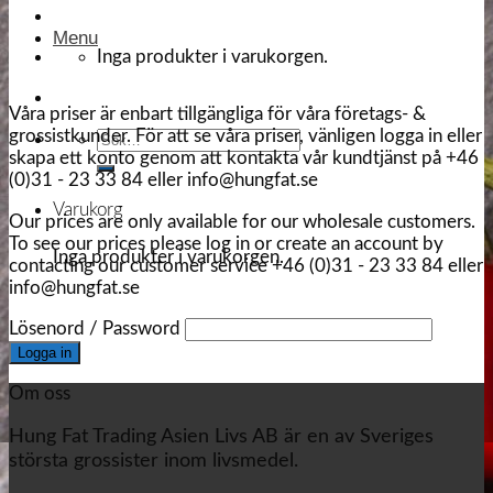
Menu
Inga produkter i varukorgen.
Våra priser är enbart tillgängliga för våra företags- &
grossistkunder. För att se våra priser, vänligen logga in eller
Sök
skapa ett konto genom att kontakta vår kundtjänst på +46
efter:
(0)31 - 23 33 84 eller info@hungfat.se
Varukorg
Our prices are only available for our wholesale customers.
To see our prices please log in or create an account by
Inga produkter i varukorgen.
contacting our customer service +46 (0)31 - 23 33 84 eller
info@hungfat.se
Lösenord / Password
Om oss
Hung Fat Trading Asien Livs AB är en av Sveriges
största grossister inom livsmedel.