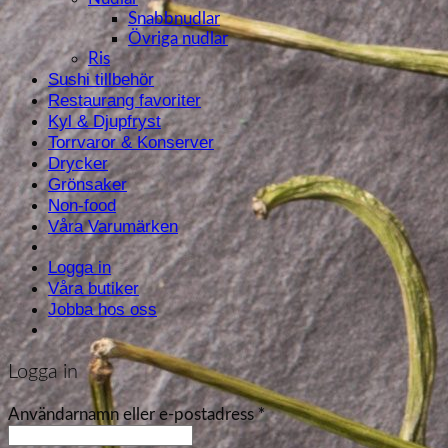
Snabbnudlar
Övriga nudlar
Ris
Sushi tillbehör
Restaurang favoriter
Kyl & Djupfryst
Torrvaror & Konserver
Drycker
Grönsaker
Non-food
Våra Varumärken
Logga in
Våra butiker
Jobba hos oss
Logga in
Användarnamn eller e-postadress
*