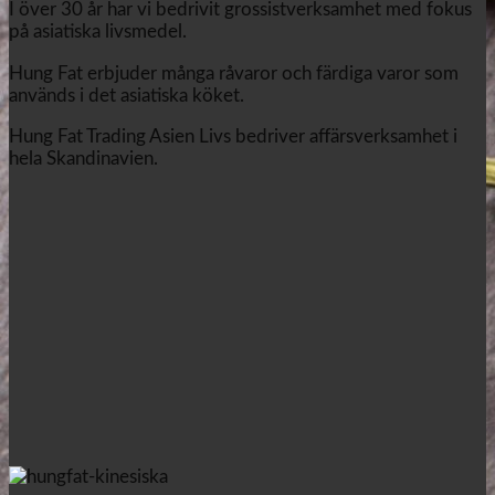
I över 30 år har vi bedrivit grossistverksamhet med fokus
på asiatiska livsmedel.
Hung Fat erbjuder många råvaror och färdiga varor som
används i det asiatiska köket.
Hung Fat Trading Asien Livs bedriver affärsverksamhet i
hela Skandinavien.