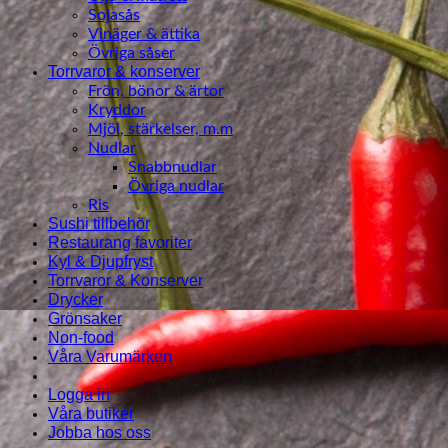
Sojasås
Vinäger & ättika
Övriga såser
Torrvaror & konserver
Frön, bönor & ärtor
Kryddor
Mjöl, stärkelser, m.m
Nudlar
Snabbnudlar
Övriga nudlar
Ris
Sushi tillbehör
Restaurang favoriter
Kyl & Djupfryst
Torrvaror & Konserver
Drycker
Grönsaker
Non-food
Våra Varumärken
Logga in
Våra butiker
Jobba hos oss