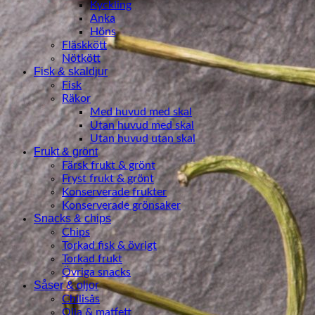
Kyckling
Anka
Höns
Fläskkött
Nötkött
Fisk & skaldjur
Fisk
Räkor
Med huvud med skal
Utan huvud med skal
Utan huvud utan skal
Frukt & grönt
Färsk frukt & grönt
Fryst frukt & grönt
Konserverade frukter
Konserverade grönsaker
Snacks & chips
Chips
Torkad fisk & övrigt
Torkad frukt
Övriga snacks
Såser & oljor
Chilisås
Olja & matfett