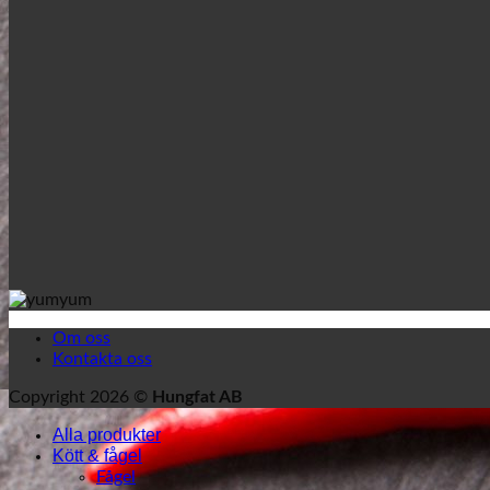
Om oss
Kontakta oss
Copyright 2026 ©
Hungfat AB
Alla produkter
Kött & fågel
Fågel