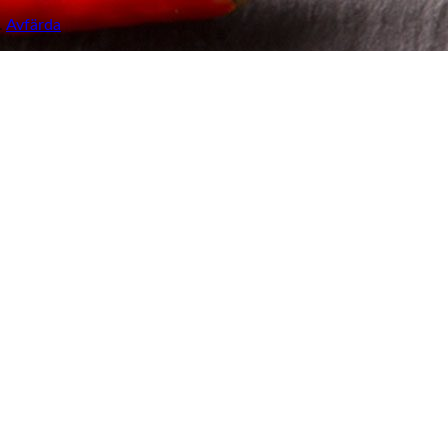
.
Avfärda