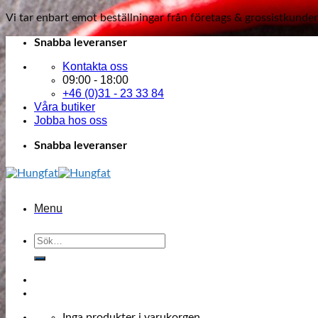
Vi tar enbart emot beställningar från företags & grossistkunder
Skip
Snabba leveranser
to
Kontakta oss
content
09:00 - 18:00
+46 (0)31 - 23 33 84
Våra butiker
Jobba hos oss
Snabba leveranser
Menu
Sök
efter:
Inga produkter i varukorgen.