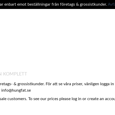
tar enbart emot beställningar från företags & grossistkunder.
Avf
N KOMPLETT
företags- & grossistkunder. För att se våra priser, vänligen logga 
er info@hungfat.se
sale customers. To see our prices please log in or create an acc