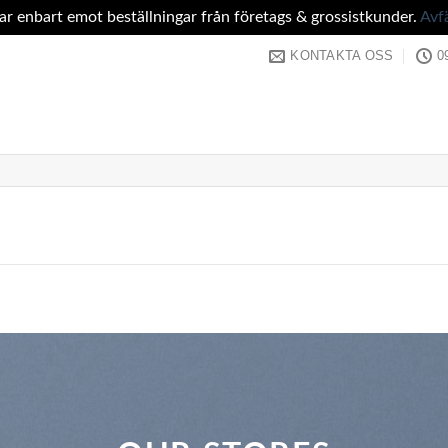
tar enbart emot beställningar från företags & grossistkunder.
Avf
KONTAKTA OSS
0