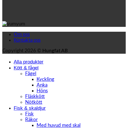
Om oss
Kontakta oss
Copyright 2026 ©
Hungfat AB
Alla produkter
Kött & fågel
Fågel
Kyckling
Anka
Höns
Fläskkött
Nötkött
Fisk & skaldjur
Fisk
Räkor
Med huvud med skal