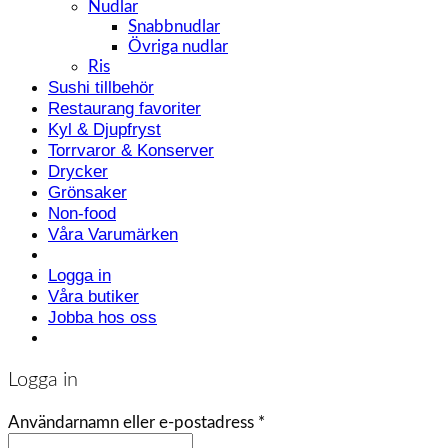
Nudlar
Snabbnudlar
Övriga nudlar
Ris
Sushi tillbehör
Restaurang favoriter
Kyl & Djupfryst
Torrvaror & Konserver
Drycker
Grönsaker
Non-food
Våra Varumärken
Logga in
Våra butiker
Jobba hos oss
Logga in
Användarnamn eller e-postadress
*