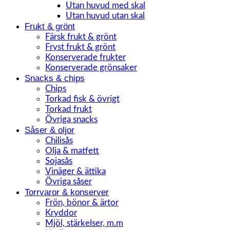
Utan huvud med skal
Utan huvud utan skal
Frukt & grönt
Färsk frukt & grönt
Fryst frukt & grönt
Konserverade frukter
Konserverade grönsaker
Snacks & chips
Chips
Torkad fisk & övrigt
Torkad frukt
Övriga snacks
Såser & oljor
Chilisås
Olja & matfett
Sojasås
Vinäger & ättika
Övriga såser
Torrvaror & konserver
Frön, bönor & ärtor
Kryddor
Mjöl, stärkelser, m.m