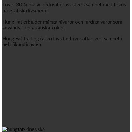
I över 30 år har vi bedrivit grossistverksamhet med fokus
på asiatiska livsmedel.
Hung Fat erbjuder många råvaror och färdiga varor som
används i det asiatiska köket.
Hung Fat Trading Asien Livs bedriver affärsverksamhet i
hela Skandinavien.