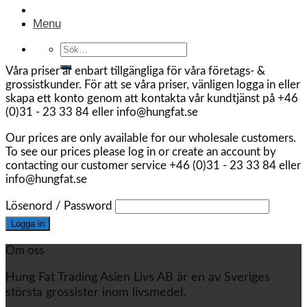
Menu
Sök
efter:
Våra priser är enbart tillgängliga för våra företags- &
grossistkunder. För att se våra priser, vänligen logga in eller
skapa ett konto genom att kontakta vår kundtjänst på +46
(0)31 - 23 33 84 eller info@hungfat.se
Our prices are only available for our wholesale customers.
To see our prices please log in or create an account by
contacting our customer service +46 (0)31 - 23 33 84 eller
info@hungfat.se
Lösenord / Password
Om oss
Hung Fat Trading Asien Livs AB är en av Sveriges
största grossister inom livsmedel.