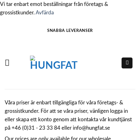
Vi tar enbart emot beställningar från företags &
grossistkunder.
Avfärda
Skip
SNABBA LEVERANSER
to
content
Våra priser är enbart tillgängliga för våra företags- &
grossistkunder. För att se våra priser, vänligen logga in
eller skapa ett konto genom att kontakta vår kundtjänst
på +46 (0)31 - 23 33 84 eller info@hungfat.se
Our prices are only available for our wholesale