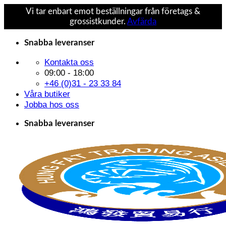
Vi tar enbart emot beställningar från företags &
grossistkunder.
Avfärda
Skip
Snabba leveranser
to
content
Kontakta oss
09:00 - 18:00
+46 (0)31 - 23 33 84
Våra butiker
Jobba hos oss
Snabba leveranser