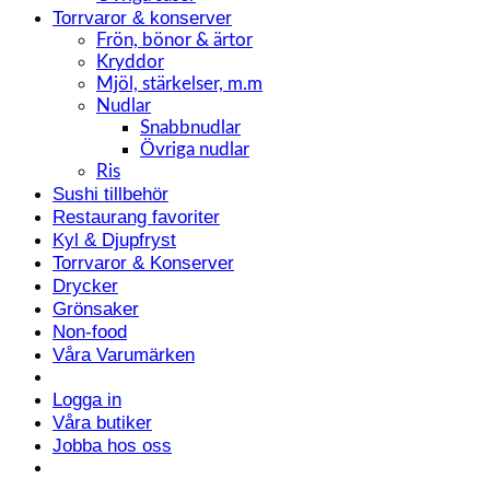
Torrvaror & konserver
Frön, bönor & ärtor
Kryddor
Mjöl, stärkelser, m.m
Nudlar
Snabbnudlar
Övriga nudlar
Ris
Sushi tillbehör
Restaurang favoriter
Kyl & Djupfryst
Torrvaror & Konserver
Drycker
Grönsaker
Non-food
Våra Varumärken
Logga in
Våra butiker
Jobba hos oss