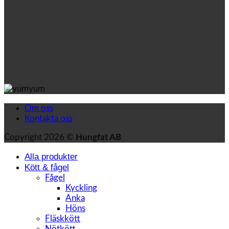
Om oss
Kontakta oss
Copyright 2026 ©
Hungfat AB
Alla produkter
Kött & fågel
Fågel
Kyckling
Anka
Höns
Fläskkött
Nötkött