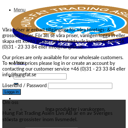
Menu
Våra priser är enbart tillgängliga för våra företags- &
grossistkunder. För att se våra priser, vänligen logga in eller
skapa ett konto genom att kontakta vår kundtjänst på +46
(0)31 - 23 33 84 eller info@hungfat.se
Our prices are only available for our wholesale customers.
Menu
To see our prices please log in or create an account by
contacting our customer service +46 (0)31 - 23 33 84 eller
info@hungfat.se
Sök
efter:
Lösenord / Password
Om oss
Inga produkter i varukorgen.
Hung Fat Trading Asien Livs AB är en av Sveriges
största grossister inom livsmedel.