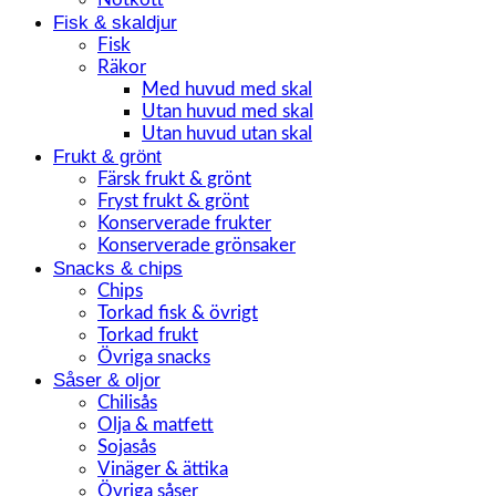
Fisk & skaldjur
Fisk
Räkor
Med huvud med skal
Utan huvud med skal
Utan huvud utan skal
Frukt & grönt
Färsk frukt & grönt
Fryst frukt & grönt
Konserverade frukter
Konserverade grönsaker
Snacks & chips
Chips
Torkad fisk & övrigt
Torkad frukt
Övriga snacks
Såser & oljor
Chilisås
Olja & matfett
Sojasås
Vinäger & ättika
Övriga såser