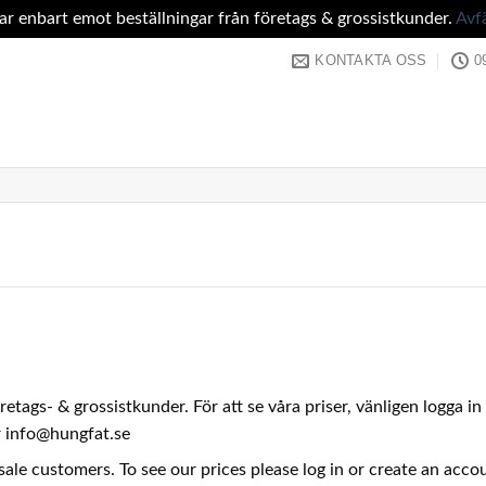
tar enbart emot beställningar från företags & grossistkunder.
Avf
KONTAKTA OSS
0
företags- & grossistkunder. För att se våra priser, vänligen logga 
er info@hungfat.se
sale customers. To see our prices please log in or create an acc