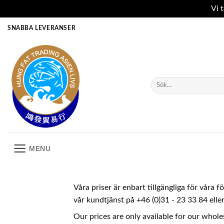
Vi 
Skip
SNABBA LEVERANSER
to
content
Sök
efter:
MENU
Våra priser är enbart tillgängliga för våra 
vår kundtjänst på +46 (0)31 - 23 33 84 ell
Our prices are only available for our whole