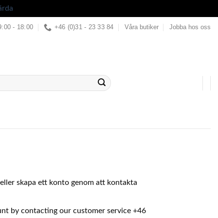
ärda
9:00 - 18:00
+46 (0)31 - 23 33 84
Våra butiker
Jobba hos oss
in eller skapa ett konto genom att kontakta
ount by contacting our customer service +46