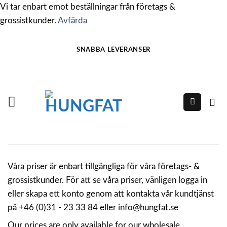
Vi tar enbart emot beställningar från företags &
grossistkunder.
Avfärda
Skip
SNABBA LEVERANSER
to
content
Våra priser är enbart tillgängliga för våra företags- &
grossistkunder. För att se våra priser, vänligen logga in
eller skapa ett konto genom att kontakta vår kundtjänst
på +46 (0)31 - 23 33 84 eller info@hungfat.se
Our prices are only available for our wholesale