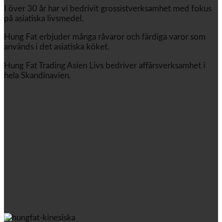
I över 30 år har vi bedrivit grossistverksamhet med fokus
på asiatiska livsmedel.
Hung Fat erbjuder många råvaror och färdiga varor som
används i det asiatiska köket.
Hung Fat Trading Asien Livs bedriver affärsverksamhet i
hela Skandinavien.