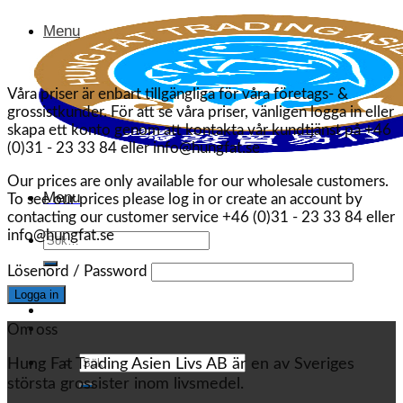
Menu
Våra priser är enbart tillgängliga för våra företags- &
grossistkunder. För att se våra priser, vänligen logga in eller
skapa ett konto genom att kontakta vår kundtjänst på +46
(0)31 - 23 33 84 eller info@hungfat.se
Our prices are only available for our wholesale customers.
Menu
To see our prices please log in or create an account by
contacting our customer service +46 (0)31 - 23 33 84 eller
info@hungfat.se
Sök
efter:
Lösenord / Password
Om oss
Sök
Hung Fat Trading Asien Livs AB är en av Sveriges
efter:
största grossister inom livsmedel.