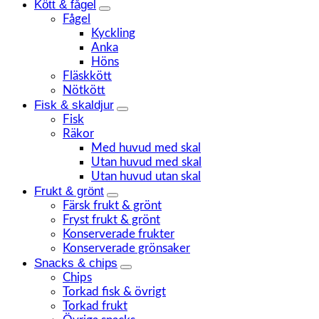
Kött & fågel
Fågel
Kyckling
Anka
Höns
Fläskkött
Nötkött
Fisk & skaldjur
Fisk
Räkor
Med huvud med skal
Utan huvud med skal
Utan huvud utan skal
Frukt & grönt
Färsk frukt & grönt
Fryst frukt & grönt
Konserverade frukter
Konserverade grönsaker
Snacks & chips
Chips
Torkad fisk & övrigt
Torkad frukt