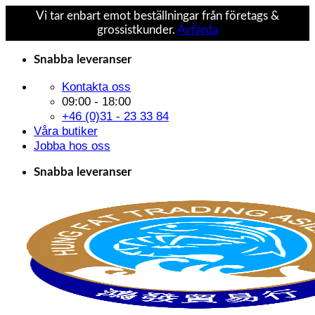
Vi tar enbart emot beställningar från företags &
grossistkunder.
Avfärda
Skip
Snabba leveranser
to
content
Kontakta oss
09:00 - 18:00
+46 (0)31 - 23 33 84
Våra butiker
Jobba hos oss
Snabba leveranser