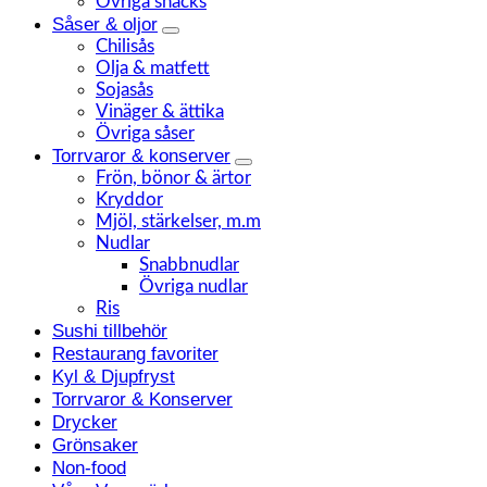
Övriga snacks
Såser & oljor
Chilisås
Olja & matfett
Sojasås
Vinäger & ättika
Övriga såser
Torrvaror & konserver
Frön, bönor & ärtor
Kryddor
Mjöl, stärkelser, m.m
Nudlar
Snabbnudlar
Övriga nudlar
Ris
Sushi tillbehör
Restaurang favoriter
Kyl & Djupfryst
Torrvaror & Konserver
Drycker
Grönsaker
Non-food