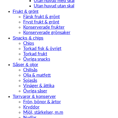
Utan huvud med skal
Utan huvud utan skal
Frukt & grönt
Färsk frukt & grönt
Fryst frukt & grönt
Konserverade frukter
Konserverade grönsaker
Snacks & chips
Chips
Torkad fisk & övrigt
Torkad frukt
Övriga snacks
Såser & oljor
Chilisås
Olja & matfett
Sojasås
Vinäger & ättika
Övriga såser
Torrvaror & konserver
Frön, bönor & ärtor
Kryddor
Mjöl, stärkelser, m.m
Nudlar