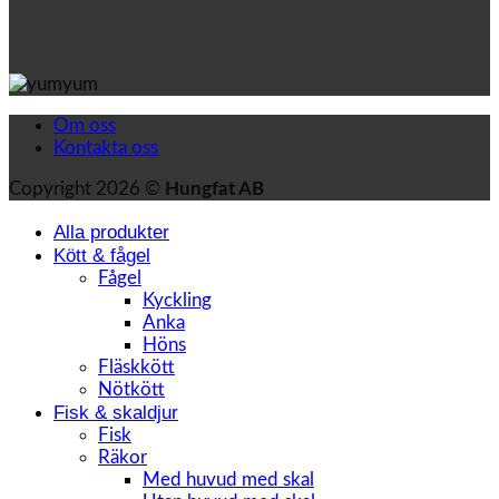
Om oss
Kontakta oss
Copyright 2026 ©
Hungfat AB
Alla produkter
Kött & fågel
Fågel
Kyckling
Anka
Höns
Fläskkött
Nötkött
Fisk & skaldjur
Fisk
Räkor
Med huvud med skal