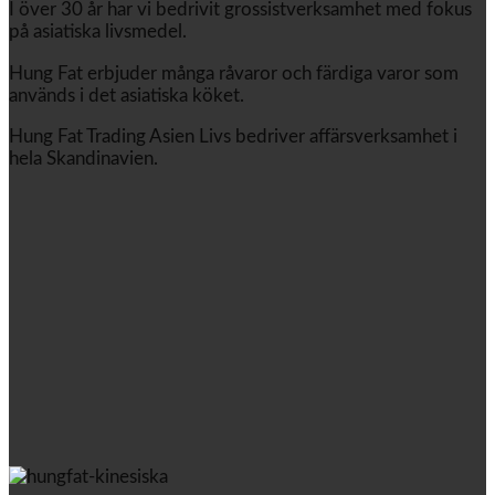
I över 30 år har vi bedrivit grossistverksamhet med fokus
på asiatiska livsmedel.
Hung Fat erbjuder många råvaror och färdiga varor som
används i det asiatiska köket.
Hung Fat Trading Asien Livs bedriver affärsverksamhet i
hela Skandinavien.