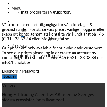
Menu
Inga produkter i varukorgen.
Våra priser är enbart tillgängliga för våra företags- &
grossistkunder. För att se våra priser, vänligen logga in eller
Sök
skapa ett konto genom att kontakta vår kundtjänst på +46
efter:
(0)31 - 23 33 84 eller info@hungfat.se
Varukorg
Our prices are only available for our wholesale customers.
To see our prices please log in or create an account by
Inga produkter i varukorgen.
contacting our customer service +46 (0)31 - 23 33 84 eller
info@hungfat.se
Lösenord / Password
Om oss
Hung Fat Trading Asien Livs AB är en av Sveriges
största grossister inom livsmedel.