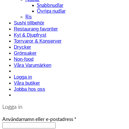
Snabbnudlar
Övriga nudlar
Ris
Sushi tillbehör
Restaurang favoriter
Kyl & Djupfryst
Torrvaror & Konserver
Drycker
Grönsaker
Non-food
Våra Varumärken
Logga in
Våra butiker
Jobba hos oss
Logga in
Användarnamn eller e-postadress
*