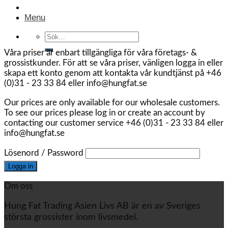
Menu
Sök
efter:
Våra priser är enbart tillgängliga för våra företags- &
grossistkunder. För att se våra priser, vänligen logga in eller
skapa ett konto genom att kontakta vår kundtjänst på +46
(0)31 - 23 33 84 eller info@hungfat.se
Our prices are only available for our wholesale customers.
To see our prices please log in or create an account by
contacting our customer service +46 (0)31 - 23 33 84 eller
info@hungfat.se
Lösenord / Password
Om oss
Hung Fat Trading Asien Livs AB är en av Sveriges
största grossister inom livsmedel.