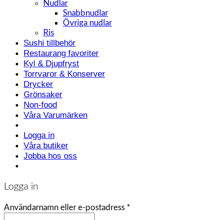
Nudlar
Snabbnudlar
Övriga nudlar
Ris
Sushi tillbehör
Restaurang favoriter
Kyl & Djupfryst
Torrvaror & Konserver
Drycker
Grönsaker
Non-food
Våra Varumärken
Logga in
Våra butiker
Jobba hos oss
Logga in
Användarnamn eller e-postadress
*