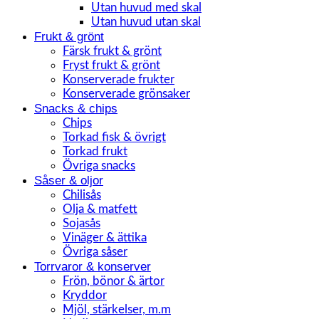
Utan huvud med skal
Utan huvud utan skal
Frukt & grönt
Färsk frukt & grönt
Fryst frukt & grönt
Konserverade frukter
Konserverade grönsaker
Snacks & chips
Chips
Torkad fisk & övrigt
Torkad frukt
Övriga snacks
Såser & oljor
Chilisås
Olja & matfett
Sojasås
Vinäger & ättika
Övriga såser
Torrvaror & konserver
Frön, bönor & ärtor
Kryddor
Mjöl, stärkelser, m.m