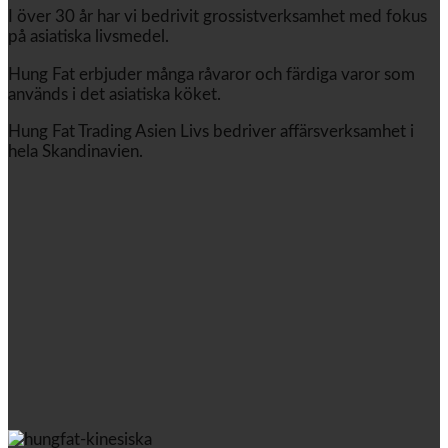
I över 30 år har vi bedrivit grossistverksamhet med fokus
på asiatiska livsmedel.
Hung Fat erbjuder många råvaror och färdiga varor som
används i det asiatiska köket.
Hung Fat Trading Asien Livs bedriver affärsverksamhet i
hela Skandinavien.