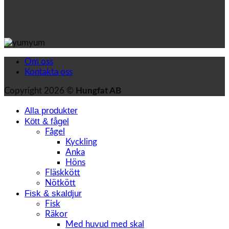
Om oss
Kontakta oss
Copyright 2026 ©
Hungfat AB
Alla produkter
Kött & fågel
Fågel
Kyckling
Anka
Höns
Fläskkött
Nötkött
Fisk & skaldjur
Fisk
Räkor
Med huvud med skal