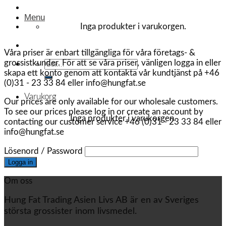
Menu
Inga produkter i varukorgen.
Våra priser är enbart tillgängliga för våra företags- &
grossistkunder. För att se våra priser, vänligen logga in eller
Sök
skapa ett konto genom att kontakta vår kundtjänst på +46
efter:
(0)31 - 23 33 84 eller info@hungfat.se
Varukorg
Our prices are only available for our wholesale customers.
To see our prices please log in or create an account by
Inga produkter i varukorgen.
contacting our customer service +46 (0)31 - 23 33 84 eller
info@hungfat.se
Lösenord / Password
Om oss
Hung Fat Trading Asien Livs AB är en av Sveriges
största grossister inom livsmedel.