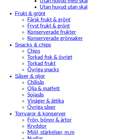
Utan huvud med skal
Utan huvud utan skal
Frukt & grönt
Färsk frukt & grönt
Fryst frukt & grönt
Konserverade frukter
Konserverade grönsaker
Snacks & chips
Chips
Torkad fisk & övrigt
Torkad frukt
Övriga snacks
Såser & oljor
Chilisås
Olja & matfett
Sojasås
Vinäger & ättika
Övriga såser
Torrvaror & konserver
Frön, bönor & ärtor
Kryddor
Mjöl, stärkelser, m.m
Nudlar