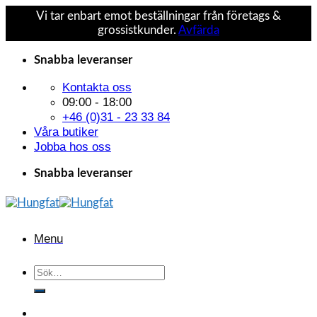
Vi tar enbart emot beställningar från företags &
grossistkunder.
Avfärda
Skip
Snabba leveranser
to
content
Kontakta oss
09:00 - 18:00
+46 (0)31 - 23 33 84
Våra butiker
Jobba hos oss
Snabba leveranser
Menu
Sök
efter: