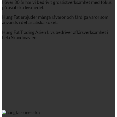
I över 30 år har vi bedrivit grossistverksamhet med fokus
på asiatiska livsmedel.
Hung Fat erbjuder många råvaror och färdiga varor som
används i det asiatiska köket.
Hung Fat Trading Asien Livs bedriver affärsverksamhet i
hela Skandinavien.