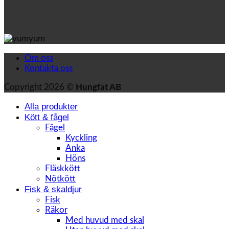
Om oss
Kontakta oss
Copyright 2026 ©
Hungfat AB
Alla produkter
Kött & fågel
Fågel
Kyckling
Anka
Höns
Fläskkött
Nötkött
Fisk & skaldjur
Fisk
Räkor
Med huvud med skal