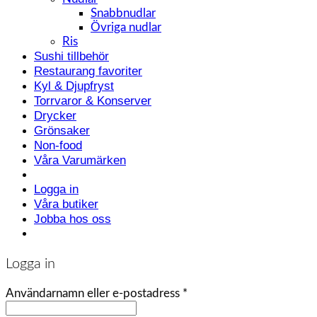
Snabbnudlar
Övriga nudlar
Ris
Sushi tillbehör
Restaurang favoriter
Kyl & Djupfryst
Torrvaror & Konserver
Drycker
Grönsaker
Non-food
Våra Varumärken
Logga in
Våra butiker
Jobba hos oss
Logga in
Användarnamn eller e-postadress
*