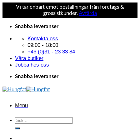
Vi tar enbart emot beställningar från företags &
grossistkunder.
Avfärda
Skip
Snabba leveranser
to
content
Kontakta oss
09:00 - 18:00
+46 (0)31 - 23 33 84
Våra butiker
Jobba hos oss
Snabba leveranser
Menu
Sök
efter: