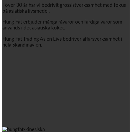
I över 30 år har vi bedrivit grossistverksamhet med fokus
på asiatiska livsmedel.
Hung Fat erbjuder många råvaror och färdiga varor som
används i det asiatiska köket.
Hung Fat Trading Asien Livs bedriver affärsverksamhet i
hela Skandinavien.