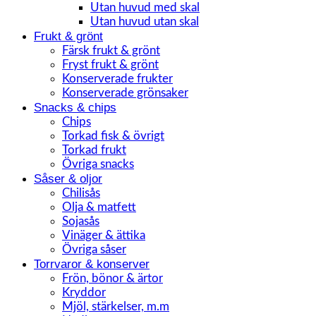
Utan huvud med skal
Utan huvud utan skal
Frukt & grönt
Färsk frukt & grönt
Fryst frukt & grönt
Konserverade frukter
Konserverade grönsaker
Snacks & chips
Chips
Torkad fisk & övrigt
Torkad frukt
Övriga snacks
Såser & oljor
Chilisås
Olja & matfett
Sojasås
Vinäger & ättika
Övriga såser
Torrvaror & konserver
Frön, bönor & ärtor
Kryddor
Mjöl, stärkelser, m.m