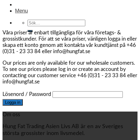
Menu
Sök
efter:
Våra priser är enbart tillgängliga för våra företags- &
grossistkunder. För att se våra priser, vänligen logga in eller
skapa ett konto genom att kontakta vår kundtjänst på +46
(0)31 - 23 33 84 eller info@hungfat.se
Our prices are only available for our wholesale customers.
To see our prices please log in or create an account by
contacting our customer service +46 (0)31 - 23 33 84 eller
info@hungfat.se
Lösenord / Password
Om oss
Hung Fat Trading Asien Livs AB är en av Sveriges
största grossister inom livsmedel.