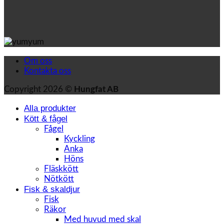
Om oss
Kontakta oss
Copyright 2026 ©
Hungfat AB
Alla produkter
Kött & fågel
Fågel
Kyckling
Anka
Höns
Fläskkött
Nötkött
Fisk & skaldjur
Fisk
Räkor
Med huvud med skal