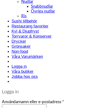
Nudlar
Snabbnudlar
Övriga nudlar
Ris
Sushi tillbehör
Restaurang favoriter
Kyl & Djupfryst
Torrvaror & Konserver
Drycker
Grönsaker
Non-food
Våra Varumärken
Logga in
Våra butiker
Jobba hos oss
Logga in
Användarnamn eller e-postadress
*