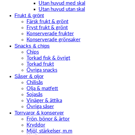
Utan huvud med skal
Utan huvud utan skal
Frukt & grönt
Färsk frukt & grönt
Fryst frukt & grönt
Konserverade frukter
Konserverade grönsaker
Snacks & chips
Chips
Torkad fisk & övrigt
Torkad frukt
Övriga snacks
Såser & oljor
Chilisås
Olja & matfett
Sojasås
Vinäger & ättika
Övriga såser
Torrvaror & konserver
Frön, bönor & ärtor
Kryddor
Mjöl, stärkelser, m.m