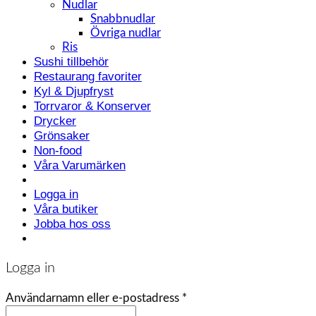
Nudlar
Snabbnudlar
Övriga nudlar
Ris
Sushi tillbehör
Restaurang favoriter
Kyl & Djupfryst
Torrvaror & Konserver
Drycker
Grönsaker
Non-food
Våra Varumärken
Logga in
Våra butiker
Jobba hos oss
Logga in
Användarnamn eller e-postadress
*