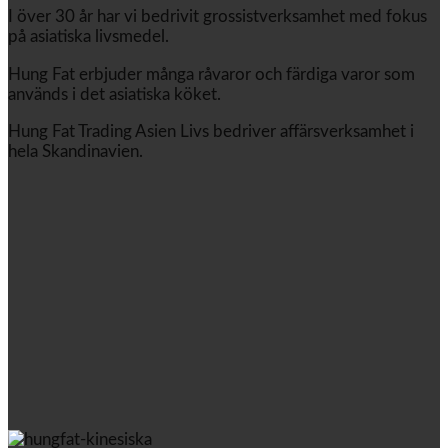
I över 30 år har vi bedrivit grossistverksamhet med fokus
på asiatiska livsmedel.
Hung Fat erbjuder många råvaror och färdiga varor som
används i det asiatiska köket.
Hung Fat Trading Asien Livs bedriver affärsverksamhet i
hela Skandinavien.