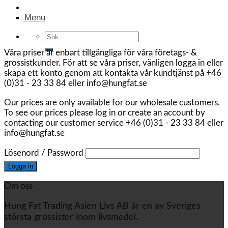
Menu
Sök
efter:
Våra priser är enbart tillgängliga för våra företags- &
grossistkunder. För att se våra priser, vänligen logga in eller
skapa ett konto genom att kontakta vår kundtjänst på +46
(0)31 - 23 33 84 eller info@hungfat.se
Our prices are only available for our wholesale customers.
To see our prices please log in or create an account by
contacting our customer service +46 (0)31 - 23 33 84 eller
info@hungfat.se
Lösenord / Password
Om oss
Hung Fat Trading Asien Livs AB är en av Sveriges
största grossister inom livsmedel.