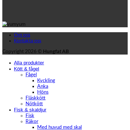
Om oss
Kontakta oss
Copyright 2026 ©
Hungfat AB
Alla produkter
Kött & fågel
Fågel
Kyckling
Anka
Höns
Fläskkött
Nötkött
Fisk & skaldjur
Fisk
Räkor
Med huvud med skal