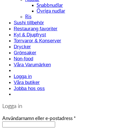
Snabbnudlar
Övriga nudlar
Ris
Sushi tillbehör
Restaurang favoriter
Kyl & Djupfryst
Torrvaror & Konserver
Drycker
Grönsaker
Non-food
Våra Varumärken
Logga in
Våra butiker
Jobba hos oss
Logga in
Användarnamn eller e-postadress
*