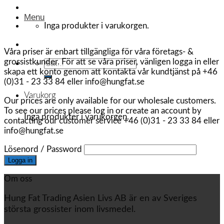
Menu
Inga produkter i varukorgen.
Våra priser är enbart tillgängliga för våra företags- &
grossistkunder. För att se våra priser, vänligen logga in eller
Sök
skapa ett konto genom att kontakta vår kundtjänst på +46
efter:
(0)31 - 23 33 84 eller info@hungfat.se
Varukorg
Our prices are only available for our wholesale customers.
To see our prices please log in or create an account by
Inga produkter i varukorgen.
contacting our customer service +46 (0)31 - 23 33 84 eller
info@hungfat.se
Lösenord / Password
Om oss
Hung Fat Trading Asien Livs AB är en av Sveriges
största grossister inom livsmedel.