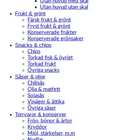
Utan huvud med skal
Utan huvud utan skal
Frukt & grönt
Färsk frukt & grönt
Fryst frukt & grönt
Konserverade frukter
Konserverade grönsaker
Snacks & chips
Chips
Torkad fisk & övrigt
Torkad frukt
Övriga snacks
Såser & oljor
Chilisås
Olja & matfett
Sojasås
Vinäger & ättika
Övriga såser
Torrvaror & konserver
Frön, bönor & ärtor
Kryddor
Mjöl, stärkelser, m.m
Nudlar