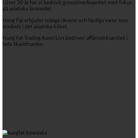
I över 30 år har vi bedrivit grossistverksamhet med fokus
på asiatiska livsmedel.
Hung Fat erbjuder många råvaror och färdiga varor som
används i det asiatiska köket.
Hung Fat Trading Asien Livs bedriver affärsverksamhet i
hela Skandinavien.