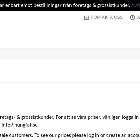
tar enbart emot beställningar från företags & grossistkunder.
Avf
KONTAKTA OSS
0
företags- & grossistkunder. För att se våra priser, vänligen logga 
er info@hungfat.se
sale customers. To see our prices please log in or create an acc