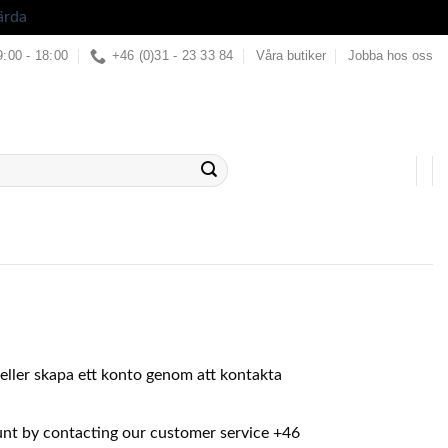
ärda
9:00 - 18:00
+46 (0)31 - 23 33 84
Våra butiker
Jobba hos oss
in eller skapa ett konto genom att kontakta
ount by contacting our customer service +46