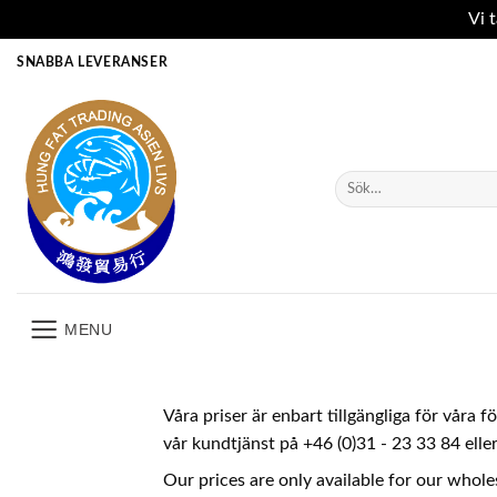
Vi 
Skip
SNABBA LEVERANSER
to
content
Sök
efter:
MENU
Våra priser är enbart tillgängliga för våra 
vår kundtjänst på +46 (0)31 - 23 33 84 ell
Our prices are only available for our whole