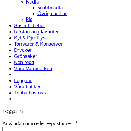
Nudlar
Snabbnudlar
Övriga nudlar
Ris
Sushi tillbehör
Restaurang favoriter
Kyl & Djupfryst
Torrvaror & Konserver
Drycker
Grönsaker
Non-food
Våra Varumärken
Logga in
Våra butiker
Jobba hos oss
Logga in
Användarnamn eller e-postadress
*