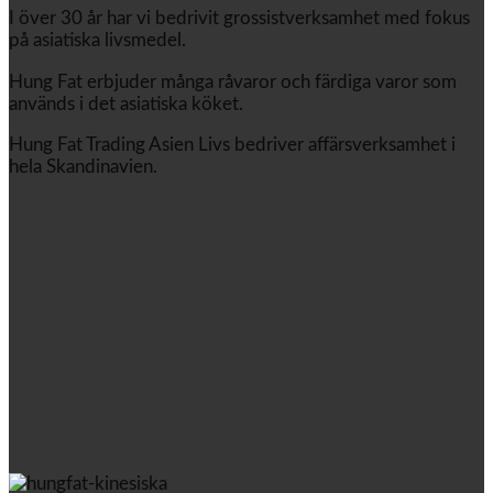
I över 30 år har vi bedrivit grossistverksamhet med fokus
på asiatiska livsmedel.
Hung Fat erbjuder många råvaror och färdiga varor som
används i det asiatiska köket.
Hung Fat Trading Asien Livs bedriver affärsverksamhet i
hela Skandinavien.