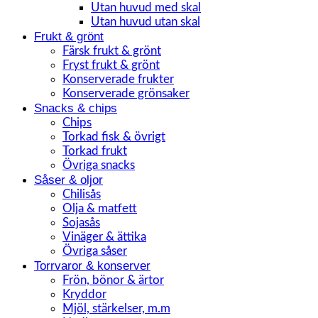
Utan huvud med skal
Utan huvud utan skal
Frukt & grönt
Färsk frukt & grönt
Fryst frukt & grönt
Konserverade frukter
Konserverade grönsaker
Snacks & chips
Chips
Torkad fisk & övrigt
Torkad frukt
Övriga snacks
Såser & oljor
Chilisås
Olja & matfett
Sojasås
Vinäger & ättika
Övriga såser
Torrvaror & konserver
Frön, bönor & ärtor
Kryddor
Mjöl, stärkelser, m.m