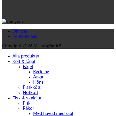
Om oss
Kontakta oss
Copyright 2026 ©
Hungfat AB
Alla produkter
Kött & fågel
Fågel
Kyckling
Anka
Höns
Fläskkött
Nötkött
Fisk & skaldjur
Fisk
Räkor
Med huvud med skal