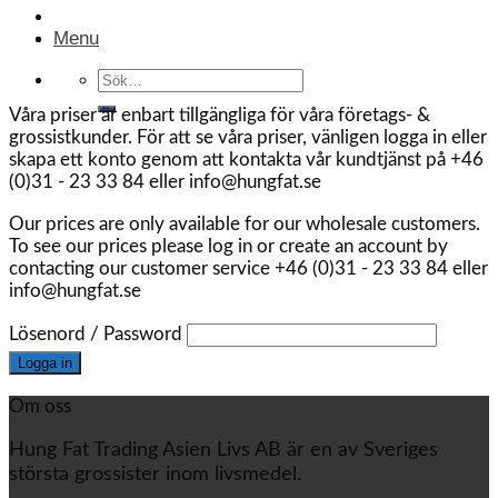
Menu
Sök
efter:
Våra priser är enbart tillgängliga för våra företags- &
grossistkunder. För att se våra priser, vänligen logga in eller
skapa ett konto genom att kontakta vår kundtjänst på +46
(0)31 - 23 33 84 eller info@hungfat.se
Our prices are only available for our wholesale customers.
To see our prices please log in or create an account by
contacting our customer service +46 (0)31 - 23 33 84 eller
info@hungfat.se
Lösenord / Password
Om oss
Hung Fat Trading Asien Livs AB är en av Sveriges
största grossister inom livsmedel.