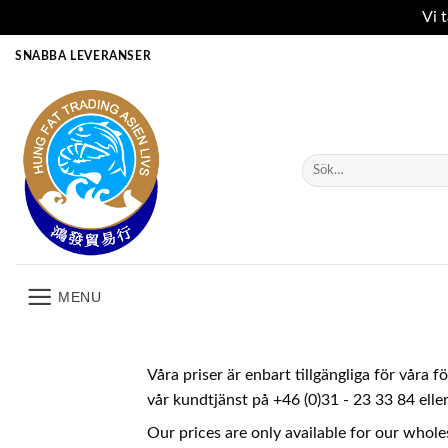
Vi 
Skip
SNABBA LEVERANSER
to
content
Sök
efter:
MENU
Våra priser är enbart tillgängliga för våra 
vår kundtjänst på +46 (0)31 - 23 33 84 ell
Our prices are only available for our whole