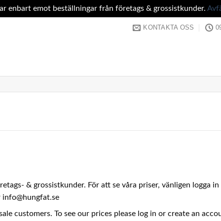
tar enbart emot beställningar från företags & grossistkunder.
Avf
KONTAKTA OSS
0
företags- & grossistkunder. För att se våra priser, vänligen logga 
er info@hungfat.se
sale customers. To see our prices please log in or create an acc