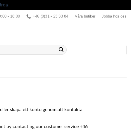
ärda
9:00 - 18:00
+46 (0)31 - 23 33 84
Våra butiker
Jobba hos oss
in eller skapa ett konto genom att kontakta
ount by contacting our customer service +46