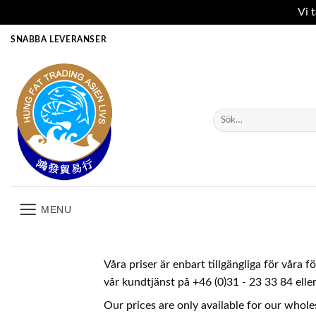
Vi 
Skip
SNABBA LEVERANSER
to
content
Sök
efter:
MENU
Våra priser är enbart tillgängliga för våra 
vår kundtjänst på +46 (0)31 - 23 33 84 ell
Our prices are only available for our whole