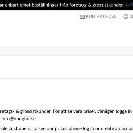
tar enbart emot beställningar från företags & grossistkunder.
Avf
KONTAKTA OSS
0
företags- & grossistkunder. För att se våra priser, vänligen logga 
er info@hungfat.se
sale customers. To see our prices please log in or create an acc