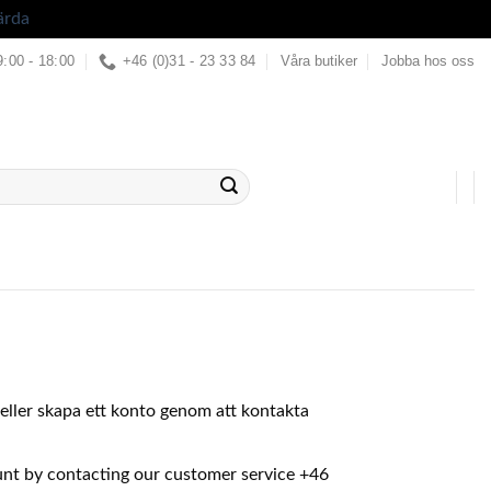
ärda
9:00 - 18:00
+46 (0)31 - 23 33 84
Våra butiker
Jobba hos oss
in eller skapa ett konto genom att kontakta
ount by contacting our customer service +46