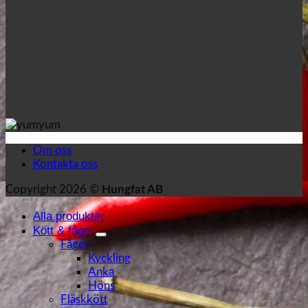
Om oss
Kontakta oss
Copyright 2026 ©
Hungfat AB
Alla produkter
Kött & fågel
Fågel
Kyckling
Anka
Höns
Fläskkött