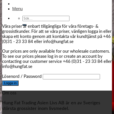
Menu
Sök
efter:
Våra priser är enbart tillgängliga för våra företags- &
grossistkunder. För att se våra priser, vänligen logga in eller
skapa ett konto genom att kontakta vår kundtjänst på +46
(0)31 - 23 33 84 eller info@hungfat.se
Our prices are only available for our wholesale customers.
To see our prices please log in or create an account by
contacting our customer service +46 (0)31 - 23 33 84 eller
info@hungfat.se
Lösenord / Password
Om oss
Hung Fat Trading Asien Livs AB är en av Sveriges
största grossister inom livsmedel.