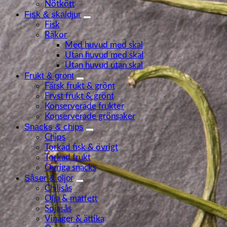
Nötkött
Fisk & skaldjur
Fisk
Räkor
Med huvud med skal
Utan huvud med skal
Utan huvud utan skal
Frukt & grönt
Färsk frukt & grönt
Fryst frukt & grönt
Konserverade frukter
Konserverade grönsaker
Snacks & chips
Chips
Torkad fisk & övrigt
Torkad frukt
Övriga snacks
Såser & oljor
Chilisås
Olja & matfett
Sojasås
Vinäger & ättika