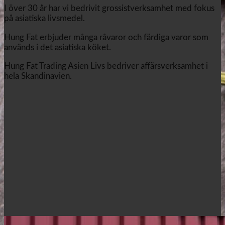
I över 30 år har vi bedrivit grossistverksamhet med fokus
på asiatiska livsmedel.
Hung Fat erbjuder många råvaror och färdiga varor som
används i det asiatiska köket.
Hung Fat Trading Asien Livs bedriver affärsverksamhet i
hela Skandinavien.