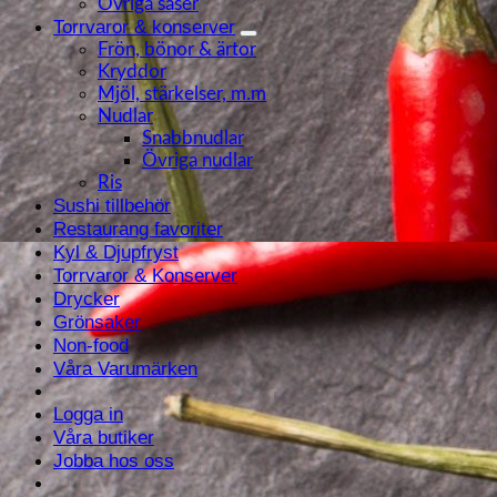
Övriga såser
Torrvaror & konserver
Frön, bönor & ärtor
Kryddor
Mjöl, stärkelser, m.m
Nudlar
Snabbnudlar
Övriga nudlar
Ris
Sushi tillbehör
Restaurang favoriter
Kyl & Djupfryst
Torrvaror & Konserver
Drycker
Grönsaker
Non-food
Våra Varumärken
Logga in
Våra butiker
Jobba hos oss