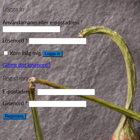
Logga in
Användarnamn eller e-postadress
*
Lösenord
*
Kom ihåg mig
Logga in
Glömt ditt lösenord?
Registrera
E-postadress
*
Lösenord
*
Registrera