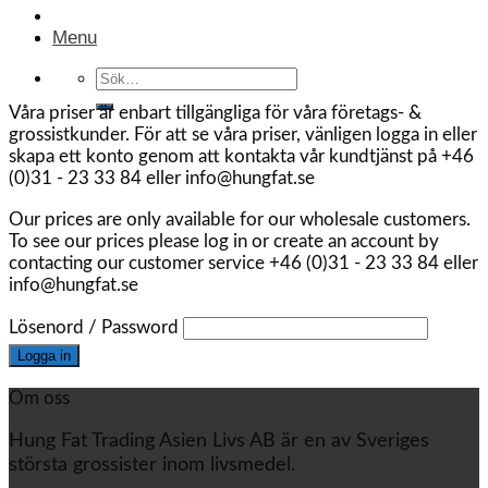
Menu
Sök
efter:
Våra priser är enbart tillgängliga för våra företags- &
grossistkunder. För att se våra priser, vänligen logga in eller
skapa ett konto genom att kontakta vår kundtjänst på +46
(0)31 - 23 33 84 eller info@hungfat.se
Our prices are only available for our wholesale customers.
To see our prices please log in or create an account by
contacting our customer service +46 (0)31 - 23 33 84 eller
info@hungfat.se
Lösenord / Password
Om oss
Hung Fat Trading Asien Livs AB är en av Sveriges
största grossister inom livsmedel.