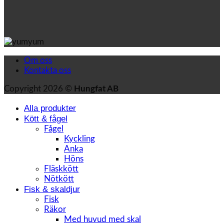
Om oss
Kontakta oss
Copyright 2026 ©
Hungfat AB
Alla produkter
Kött & fågel
Fågel
Kyckling
Anka
Höns
Fläskkött
Nötkött
Fisk & skaldjur
Fisk
Räkor
Med huvud med skal