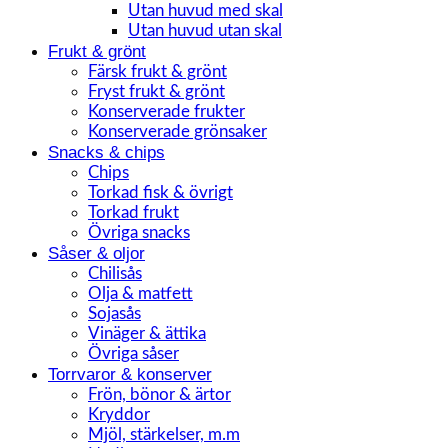
Utan huvud med skal
Utan huvud utan skal
Frukt & grönt
Färsk frukt & grönt
Fryst frukt & grönt
Konserverade frukter
Konserverade grönsaker
Snacks & chips
Chips
Torkad fisk & övrigt
Torkad frukt
Övriga snacks
Såser & oljor
Chilisås
Olja & matfett
Sojasås
Vinäger & ättika
Övriga såser
Torrvaror & konserver
Frön, bönor & ärtor
Kryddor
Mjöl, stärkelser, m.m