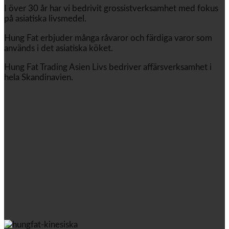
I över 30 år har vi bedrivit grossistverksamhet med fokus
på asiatiska livsmedel.
Hung Fat erbjuder många råvaror och färdiga varor som
används i det asiatiska köket.
Hung Fat Trading Asien Livs bedriver affärsverksamhet i
hela Skandinavien.