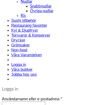
Nudlar
Snabbnudlar
Övriga nudlar
Ris
Sushi tillbehör
Restaurang favoriter
Kyl & Djupfryst
Torrvaror & Konserver
Drycker
Grönsaker
Non-food
Våra Varumärken
Logga in
Våra butiker
Jobba hos oss
Logga in
Användarnamn eller e-postadress
*