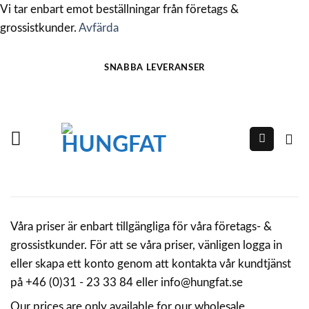
Vi tar enbart emot beställningar från företags &
grossistkunder.
Avfärda
Skip
SNABBA LEVERANSER
to
content
Våra priser är enbart tillgängliga för våra företags- &
grossistkunder. För att se våra priser, vänligen logga in
eller skapa ett konto genom att kontakta vår kundtjänst
på +46 (0)31 - 23 33 84 eller info@hungfat.se
Our prices are only available for our wholesale