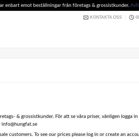
tar enbart emot beställningar från företags & grossistkunder.
Avf
KONTAKTA OSS
0
företags- & grossistkunder. För att se våra priser, vänligen logga 
er info@hungfat.se
sale customers. To see our prices please log in or create an acc