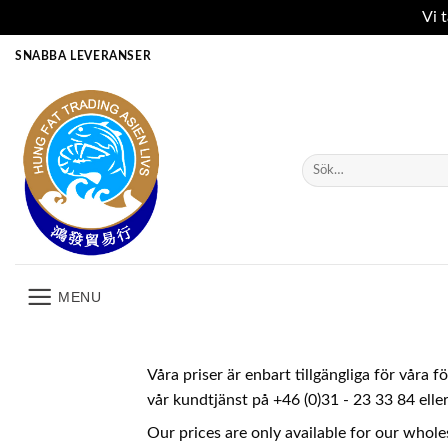
Vi 
Skip
SNABBA LEVERANSER
to
content
Sök
efter:
MENU
Våra priser är enbart tillgängliga för våra 
vår kundtjänst på +46 (0)31 - 23 33 84 ell
Our prices are only available for our whole