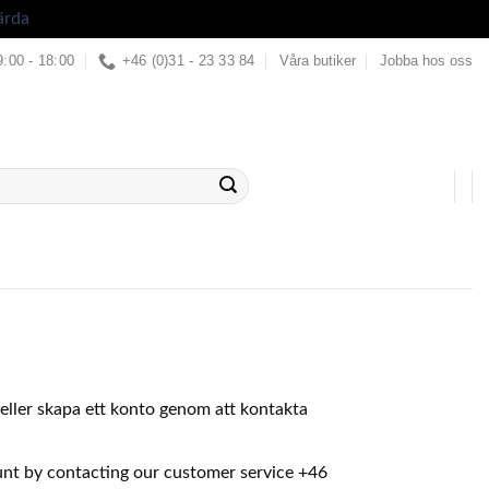
ärda
9:00 - 18:00
+46 (0)31 - 23 33 84
Våra butiker
Jobba hos oss
in eller skapa ett konto genom att kontakta
ount by contacting our customer service +46