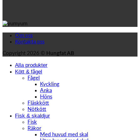
Om oss
Kontakta oss
Copyright 2026 ©
Hungfat AB
Alla produkter
Kött & fågel
Fågel
Kyckling
Anka
Höns
Fläskkött
Nötkött
Fisk & skaldjur
Fisk
Räkor
Med huvud med skal