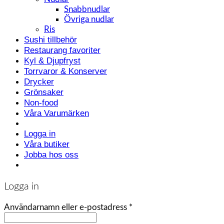
Snabbnudlar
Övriga nudlar
Ris
Sushi tillbehör
Restaurang favoriter
Kyl & Djupfryst
Torrvaror & Konserver
Drycker
Grönsaker
Non-food
Våra Varumärken
Logga in
Våra butiker
Jobba hos oss
Logga in
Användarnamn eller e-postadress
*