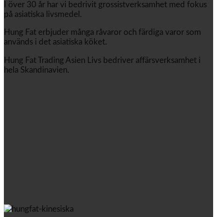
I över 30 år har vi bedrivit grossistverksamhet med fokus
på asiatiska livsmedel.
Hung Fat erbjuder många råvaror och färdiga varor som
används i det asiatiska köket.
Hung Fat Trading Asien Livs bedriver affärsverksamhet i
hela Skandinavien.