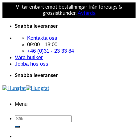
Vi tar enbart emot beställningar från företags &
grossistkunder.
Avfärda
Skip
Snabba leveranser
to
content
Kontakta oss
09:00 - 18:00
+46 (0)31 - 23 33 84
Våra butiker
Jobba hos oss
Snabba leveranser
Menu
Sök
efter: