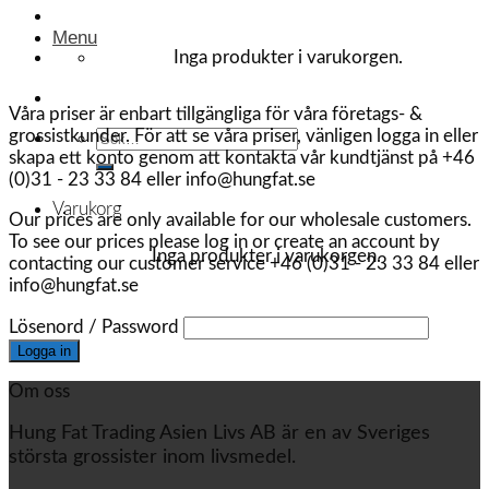
Menu
Inga produkter i varukorgen.
Våra priser är enbart tillgängliga för våra företags- &
grossistkunder. För att se våra priser, vänligen logga in eller
Sök
skapa ett konto genom att kontakta vår kundtjänst på +46
efter:
(0)31 - 23 33 84 eller info@hungfat.se
Varukorg
Our prices are only available for our wholesale customers.
To see our prices please log in or create an account by
Inga produkter i varukorgen.
contacting our customer service +46 (0)31 - 23 33 84 eller
info@hungfat.se
Lösenord / Password
Om oss
Hung Fat Trading Asien Livs AB är en av Sveriges
största grossister inom livsmedel.