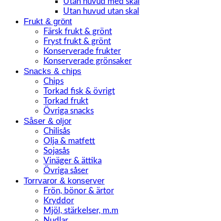
Utan huvud med skal
Utan huvud utan skal
Frukt & grönt
Färsk frukt & grönt
Fryst frukt & grönt
Konserverade frukter
Konserverade grönsaker
Snacks & chips
Chips
Torkad fisk & övrigt
Torkad frukt
Övriga snacks
Såser & oljor
Chilisås
Olja & matfett
Sojasås
Vinäger & ättika
Övriga såser
Torrvaror & konserver
Frön, bönor & ärtor
Kryddor
Mjöl, stärkelser, m.m
Nudlar