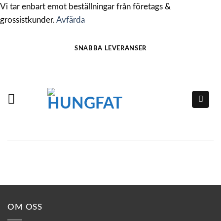
Vi tar enbart emot beställningar från företags &
grossistkunder.
Avfärda
Skip
SNABBA LEVERANSER
to
content
OM OSS