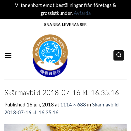
Vi tar enbart emot beställningar från företags &
grossistkunder.
Avfärda
Skip
SNABBA LEVERANSER
to
content
Skärmavbild 2018-07-16 kl. 16.35.16
Published
16 juli, 2018
at
1114 × 688
in
Skärmavbild
2018-07-16 kl. 16.35.16